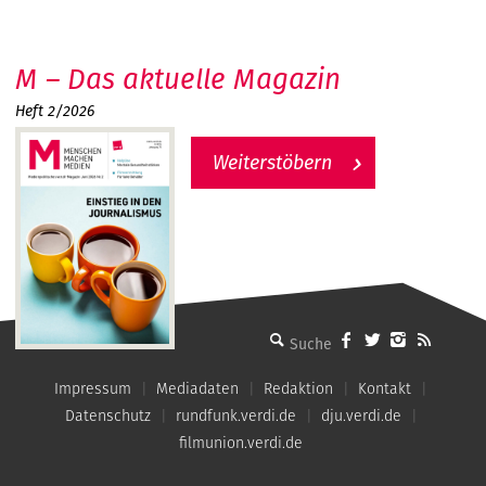
M – Das aktuelle Magazin
Heft 2/2026
Weiterstöbern
MMM - Menschen machen Medien
Impressum
Mediadaten
Redaktion
Kontakt
Datenschutz
rundfunk.verdi.de
dju.verdi.de
filmunion.verdi.de