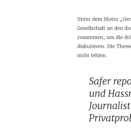
Unter dem Motto „Gener
Gesellschaft an den d
zusammen, um die drä
diskutieren. Die Them
nicht fehlen.
Safer re
und Hassm
Journalis
Privatpro