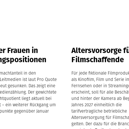
r Frauen in
Altersvorsorge f
ngspositionen
Filmschaffende
machtanteil in den
Für jede fiktionale Filmproduk
Leitmedien ist laut Pro Quote
als Kinofilm, Film und Serie i
eut gesunken. Das zeigt eine
Fernsehen oder in Streaming
edienzählung. Der gewichtete
erscheint, soll für alle Beschä
tquotient liegt aktuell bei
und hinter der Kamera ab Be
nt – ein weiterer Rückgang um
Jahres 2027 einheitlich die
tpunkte gegenüber Januar
tarifvertragliche betriebliche
Altersversorgung für Filmsch
gelten. Der dazu für die Bran