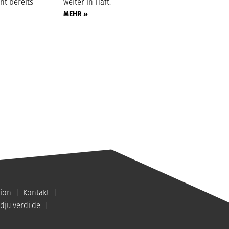
ht bereits
weiter in Haft.
MEHR »
ion
Kontakt
dju.verdi.de