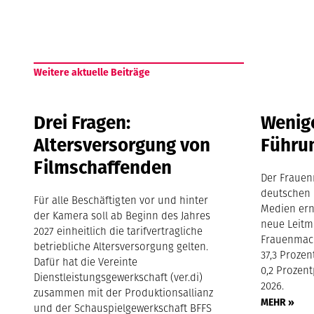
Weitere aktuelle Beiträge
Drei Fragen:
Wenige
Altersversorgung von
Führu
Filmschaffenden
Der Frauen
deutschen 
Für alle Beschäftigten vor und hinter
Medien ern
der Kamera soll ab Beginn des Jahres
neue Leitm
2027 einheitlich die tarifvertragliche
Frauenmach
betriebliche Altersversorgung gelten.
37,3 Proze
Dafür hat die Vereinte
0,2 Prozen
Dienstleistungsgewerkschaft (ver.di)
2026.
zusammen mit der Produktionsallianz
MEHR »
und der Schauspielgewerkschaft BFFS