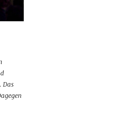
n
nd
. Das
 Dagegen