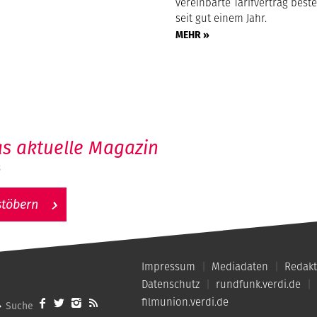
vereinbarte Tarifvertrag beste
seit gut einem Jahr.
MEHR »
s aktuelle Magazin
6
stöbern
Impressum
Mediadaten
Redakt
Datenschutz
rundfunk.verdi.de
filmunion.verdi.de