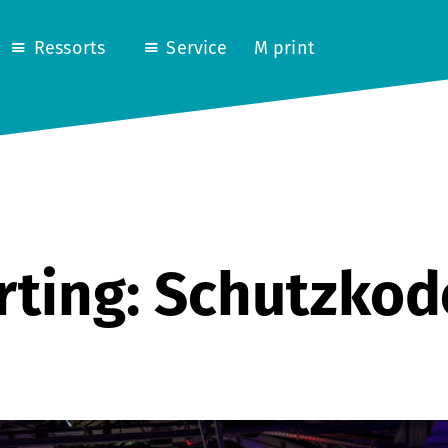
Ressorts
Service
M print
rting: Schutzkod