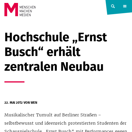
Springe zum Inhalt
MENSCHEN
Hochschule „Ernst
MACHEN
Busch“ erhält
MEDIEN
zentralen Neubau
22. MAI 2012
VON WEN
Musikalischer Tumult auf Berliner Straßen –
selbstbewusst und ideenreich protestierten Studenten der
Schauspielschule „Ernst Busch“ mit Performances gegen