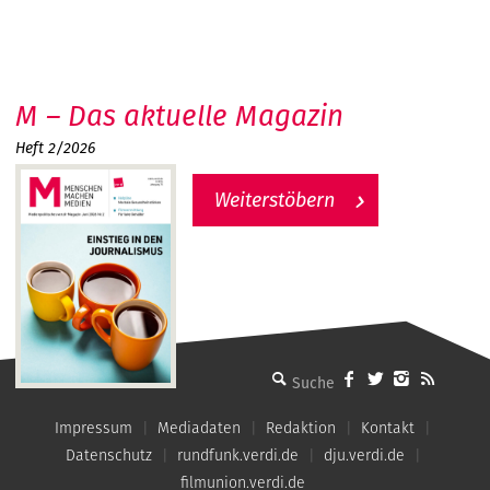
M – Das aktuelle Magazin
Heft 2/2026
Weiterstöbern
MMM - Menschen machen Medien
Impressum
Mediadaten
Redaktion
Kontakt
Datenschutz
rundfunk.verdi.de
dju.verdi.de
filmunion.verdi.de