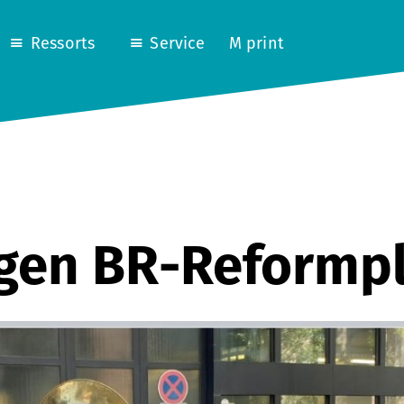
Ressorts
Service
M print
egen BR-Reformp