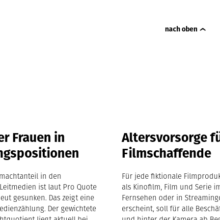
nach oben
r Frauen in
Altersvorsorge f
ngspositionen
Filmschaffende
machtanteil in den
Für jede fiktionale Filmproduk
Leitmedien ist laut Pro Quote
als Kinofilm, Film und Serie i
eut gesunken. Das zeigt eine
Fernsehen oder in Streaming
edienzählung. Der gewichtete
erscheint, soll für alle Beschä
tquotient liegt aktuell bei
und hinter der Kamera ab Be