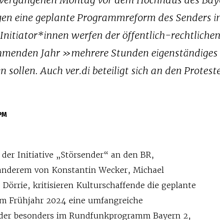
vergangenen Montag vor dem Hochhaus des Bay
en eine geplante Programmreform des Senders 
 Initiator*innen werfen der öffentlich-rechtliche
ommenden Jahr »mehrere Stunden eigenständiges
llen. Auch ver.di beteiligt sich an den Protest
PM
 der Initiative „Störsender“ an den BR,
 anderem von Konstantin Wecker, Michael
 Dörrie, kritisieren Kulturschaffende die geplante
im Frühjahr 2024 eine umfangreiche
der besonders im Rundfunkprogramm Bayern 2,