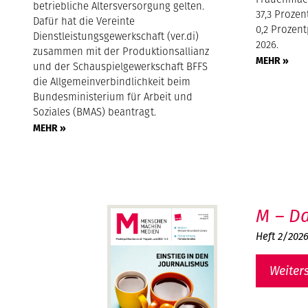
betriebliche Altersversorgung gelten.
37,3 Proze
Dafür hat die Vereinte
0,2 Prozen
Dienstleistungsgewerkschaft (ver.di)
2026.
zusammen mit der Produktionsallianz
MEHR »
und der Schauspielgewerkschaft BFFS
die Allgemeinverbindlichkeit beim
Bundesministerium für Arbeit und
Soziales (BMAS) beantragt.
MEHR »
M – Da
Heft 2/202
Weiter