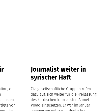
ür
Journalist weiter in
syrischer Haft
tion, die
Zivilgesellschaftliche Gruppen rufen
m
dazu auf, sich weiter für die Freilassung
diensten
des kurdischen Journalisten Ahmet
ftigte vor
Polad einzusetzen. Er war im Januar
ginn des
gemeinsam mit seiner deutschen