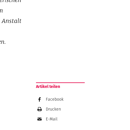
erischen
im
n Anstalt
en.
Artikel teilen
Facebook
Drucken
E-Mail