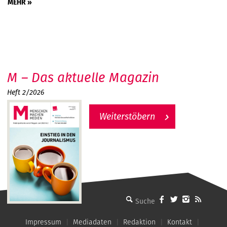
MEHR »
M – Das aktuelle Magazin
Heft 2/2026
Weiterstöbern
MMM - Menschen machen Medien
Impressum
Mediadaten
Redaktion
Kontakt