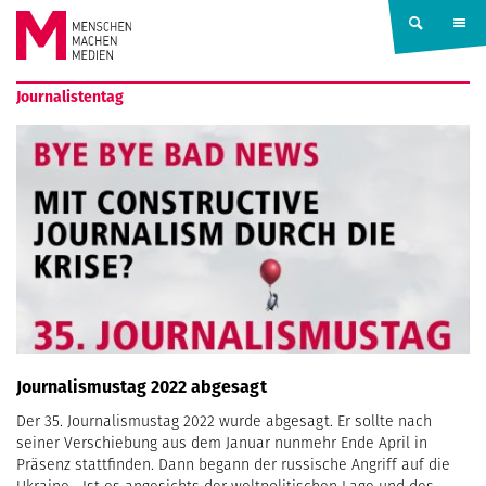
Springe zum Inhalt
MENSCHEN
Journalistentag
MACHEN
MEDIEN
Journalismustag 2022 abgesagt
Der 35. Journalismustag 2022 wurde abgesagt. Er sollte nach
seiner Verschiebung aus dem Januar nunmehr Ende April in
Präsenz stattfinden. Dann begann der russische Angriff auf die
Ukraine. „Ist es angesichts der weltpolitischen Lage und des