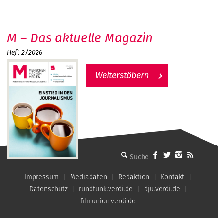
M – Das aktuelle Magazin
Heft 2/2026
Weiterstöbern
MMM - Menschen machen Medien
Impressum
Mediadaten
Redaktion
Kontakt
Datenschutz
rundfunk.verdi.de
dju.verdi.de
filmunion.verdi.de