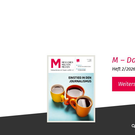
M – Da
Heft 2/202
Weiter
MMM - Menschen machen Medien