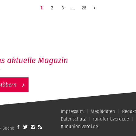
1
2
3
…
26
s aktuelle Magazin
6
stöbern
Impressum
Mediadaten
Redakt
Datenschutz
rundfunk.verdi.de
filmunion.verdi.de