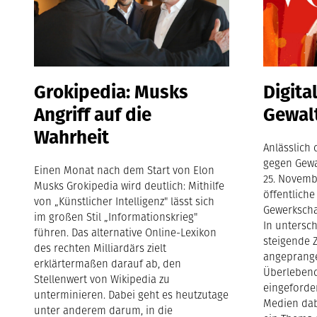
Grokipedia: Musks
Digita
Angriff auf die
Gewal
Wahrheit
Anlässlich 
gegen Gewa
Einen Monat nach dem Start von Elon
25. Novemb
Musks Grokipedia wird deutlich: Mithilfe
öffentlich
von „Künstlicher Intelligenz" lässt sich
Gewerkscha
im großen Stil „Informationskrieg"
In untersch
führen. Das alternative Online-Lexikon
steigende 
des rechten Milliardärs zielt
angeprange
erklärtermaßen darauf ab, den
Überlebend
Stellenwert von Wikipedia zu
eingeforder
unterminieren. Dabei geht es heutzutage
Medien dab
unter anderem darum, in die