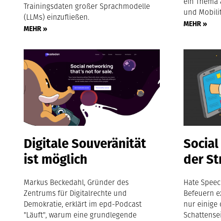
ein Thema 
Trainingsdaten großer Sprachmodelle
und Mobilit
(LLMs) einzufließen.
MEHR »
MEHR »
Digitale Souveränität
Social
ist möglich
der St
Markus Beckedahl, Gründer des
Hate Speec
Zentrums für Digitalrechte und
Befeuern e
Demokratie, erklärt im epd-Podcast
nur einige
"Läuft", warum eine grundlegende
Schattense