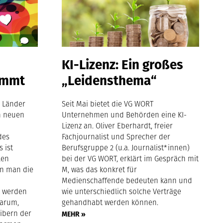
KI-Lizenz: Ein großes
ommt
„Leidensthema“
 Länder
Seit Mai bietet die VG WORT
n neuen
Unternehmen und Behörden eine KI-
Lizenz an. Oliver Eberhardt, freier
des
Fachjournalist und Sprecher der
 ist
Berufsgruppe 2 (u.a. Journalist*innen)
len
bei der VG WORT, erklärt im Gespräch mit
n man die
M, was das konkret für
Medienschaffende bedeuten kann und
t werden
wie unterschiedlich solche Verträge
darum,
gehandhabt werden können.
ibern der
MEHR »