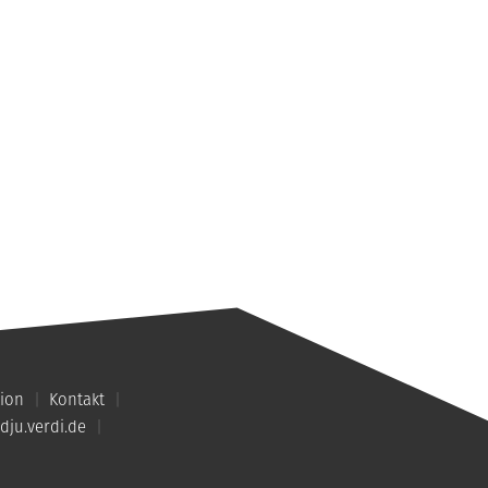
ion
Kontakt
dju.verdi.de