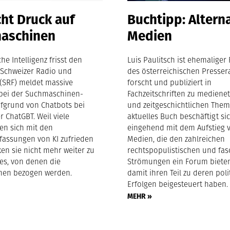
ht Druck auf
Buchtipp: Altern
aschinen
Medien
che Intelligenz frisst den
Luis Paulitsch ist ehemaliger
s Schweizer Radio und
des österreichischen Pressera
(SRF) meldet massive
forscht und publiziert in
bei der Suchmaschinen-
Fachzeitschriften zu mediene
fgrund von Chatbots bei
und zeitgeschichtlichen Them
 ChatGBT. Weil viele
aktuelles Buch beschäftigt si
en sich mit den
eingehend mit dem Aufstieg 
assungen von KI zufrieden
Medien, die den zahlreichen
ken sie nicht mehr weiter zu
rechtspopulistischen und fas
es, von denen die
Strömungen ein Forum biete
nen bezogen werden.
damit ihren Teil zu deren pol
Erfolgen beigesteuert haben.
MEHR »