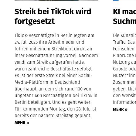
Streik bei TikTok wird
KI mac
fortgesetzt
Suchm
TikTok-Beschäftigte in Berlin legten am
Die Künstli
24. Juli 2025 ihre Arbeit nieder und
Traffic: Da
fuhren mit einem Streikboot direkt an
Fernsehen 
ihrer Geschäftsführung vorbei. Nachdem
Einbrüche 
ver.di zum Streik aufgerufen hatte,
Nutzung au
waren zahlreiche Beschäftigte gefolgt.
Google oder
Es ist der erste Streik bei einer Social-
Nutzer*inn
Media-Plattform in Deutschland
Zusammenf
überhaupt, an dem sich rund 100 von
geben, klic
ungefähr 400 Beschäftigten bei TikTok in
den Websit
Berlin beteiligten. Und es geht weiter:
Informatio
Für kommenden Montag, den 28. Juli, ist
MEHR »
bereits der nächste Streiktag geplant.
MEHR »