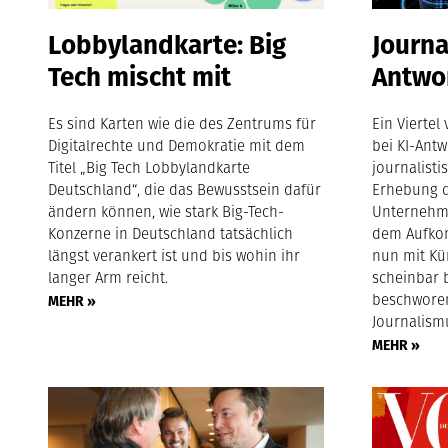
Lobbylandkarte: Big
Journa
Tech mischt mit
Antwo
Es sind Karten wie die des Zentrums für
Ein Viertel
Digitalrechte und Demokratie mit dem
bei KI-Antw
Titel „Big Tech Lobbylandkarte
journalisti
Deutschland“, die das Bewusstsein dafür
Erhebung d
ändern können, wie stark Big-Tech-
Unternehme
Konzerne in Deutschland tatsächlich
dem Aufko
längst verankert ist und bis wohin ihr
nun mit Kün
langer Arm reicht.
scheinbar 
beschwore
MEHR »
Journalism
MEHR »