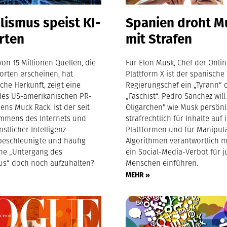
lismus speist KI-
Spanien droht M
rten
mit Strafen
 von 15 Millionen Quellen, die
Für Elon Musk, Chef der Onlin
orten erscheinen, hat
Plattform X ist der spanische
sche Herkunft, zeigt eine
Regierungschef ein „Tyrann“ 
es US-amerikanischen PR-
„Faschist“. Pedro Sanchez will
ns Muck Rack. Ist der seit
Oligarchen" wie Musk persönl
mmens des Internets und
strafrechtlich für Inhalte auf 
stlicher Intelligenz
Plattformen und für Manipul
beschleunigte und häufig
Algorithmen verantwortlich 
ne „Untergang des
ein Social-Media-Verbot für 
us“ doch noch aufzuhalten?
Menschen einführen.
MEHR »