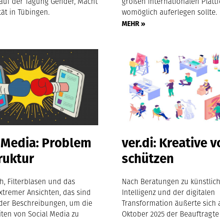
auf der Tagung Gender, Macht
großen internationalen Plat
ät in Tübingen.
womöglich auferlegen sollte.
MEHR »
 Media: Problem
ver.di: Kreative v
ruktur
schützen
h, Filterblasen und das
Nach Beratungen zu künstlic
xtremer Ansichten, das sind
Intelligenz und der digitalen
 der Beschreibungen, um die
Transformation äußerte sich 
iten von Social Media zu
Oktober 2025 der Beauftragte