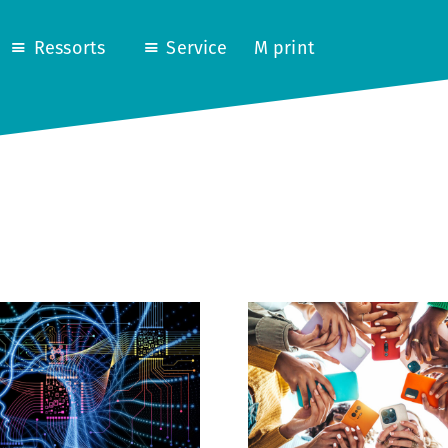
Ressorts
Service
M print