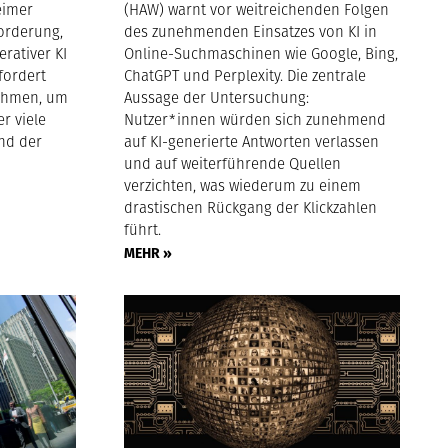
eimer
(HAW) warnt vor weitreichenden Folgen
forderung,
des zunehmenden Einsatzes von KI in
rativer KI
Online-Suchmaschinen wie Google, Bing,
 fordert
ChatGPT und Perplexity. Die zentrale
ahmen, um
Aussage der Untersuchung:
r viele
Nutzer*innen würden sich zunehmend
nd der
auf KI-generierte Antworten verlassen
und auf weiterführende Quellen
verzichten, was wiederum zu einem
drastischen Rückgang der Klickzahlen
führt.
MEHR »