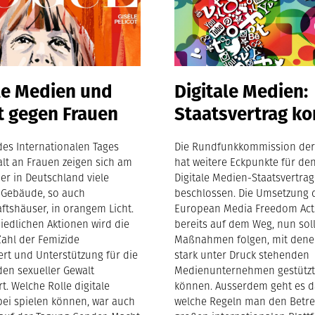
le Medien und
Digitale Medien:
t gegen Frauen
Staatsvertrag k
des Internationalen Tages
Die Rundfunkkommission der
lt an Frauen zeigen sich am
hat weitere Eckpunkte für de
er in Deutschland viele
Digitale Medien-Staatsvertrag
e Gebäude, so auch
beschlossen. Die Umsetzung 
ftshäuser, in orangem Licht.
European Media Freedom Acts
iedlichen Aktionen wird die
bereits auf dem Weg, nun sol
Zahl der Femizide
Maßnahmen folgen, mit dene
rt und Unterstützung für die
stark unter Druck stehenden
en sexueller Gewalt
Medienunternehmen gestütz
t. Welche Rolle digitale
können. Ausserdem geht es 
ei spielen können, war auch
welche Regeln man den Betre