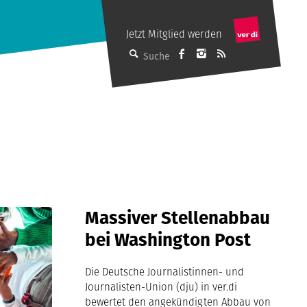
Jetzt Mitglied werden
dju auf Facebook
M auf Instagram
Abonniere de
Suche
Massiver Stellenabbau
bei Washington Post
Die Deutsche Journalistinnen- und
Journalisten-Union (dju) in ver.di
bewertet den angekündigten Abbau von