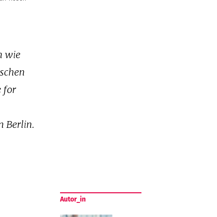
n wie
ischen
 for
.
 Berlin.
Autor_in