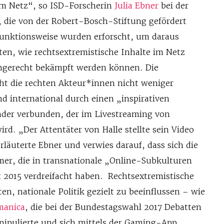
im Netz“, so ISD-Forscherin
Julia Ebner
bei der
, die von der Robert-Bosch-Stiftung gefördert
unktionsweise wurden erforscht, um daraus
en, wie rechtsextremistische Inhalte im Netz
mgerecht bekämpft werden können. Die
ht die rechten Akteur*innen nicht weniger
ind international durch einen „inspirativen
der verbunden, der im Livestreaming von
ird. „Der Attentäter von Halle stellte sein Video
erläuterte Ebner und verwies darauf, dass sich die
mer, die in transnationale „Online-Subkulturen
t 2015 verdreifacht haben. Rechtsextremistische
n, nationale Politik gezielt zu beeinflussen – wie
manica
, die bei der Bundestagswahl 2017 Debatten
ipulierte und sich mittels der Gaming-App