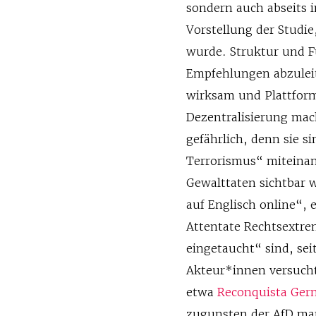
sondern auch abseits 
Vorstellung der Studie
wurde. Struktur und F
Empfehlungen abzuleit
wirksam und Plattfor
Dezentralisierung mac
gefährlich, denn sie s
Terrorismus“ miteinan
Gewalttaten sichtbar w
auf Englisch online“, 
Attentate Rechtsextre
eingetaucht“ sind, sei
Akteur*innen versuchte
etwa
Reconquista Ger
zugunsten der AfD man