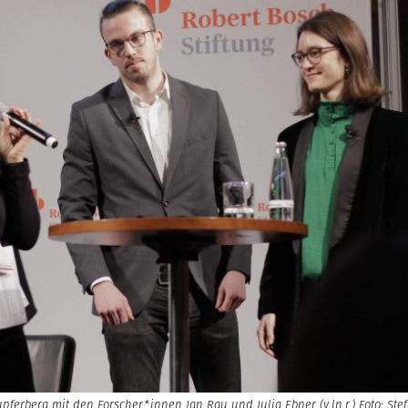
upferberg mit den Forscher*innen Jan Rau und Julia Ebner (v.ln.r.) Foto: St