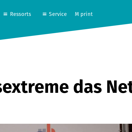
Ressorts
Service
M print
sextreme das Ne