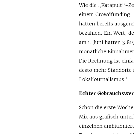
Wie die „Katapult“-Zei
einem Crowdfunding-Au
hätten bereits ausger
bezahlen. Ein Wert, d
am 1. Juni hatten 3.8
monatliche Einnahmen 
Die Rechnung ist einf
desto mehr Standorte i
Lokaljournalismus“.
Echter Gebrauchswer
Schon die erste Woch
Mix aus grafisch unte
einzelnen ambitionie