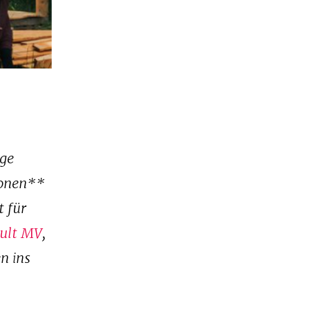
ige
ionen**
t für
ult MV
,
n ins