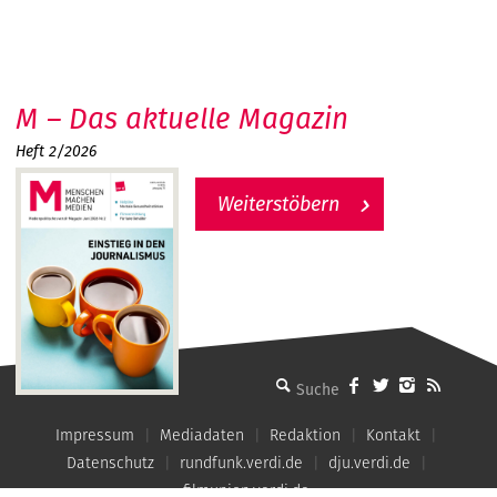
M – Das aktuelle Magazin
Heft 2/2026
Weiterstöbern
MMM - Menschen machen Medien
Impressum
Mediadaten
Redaktion
Kontakt
Datenschutz
rundfunk.verdi.de
dju.verdi.de
filmunion.verdi.de