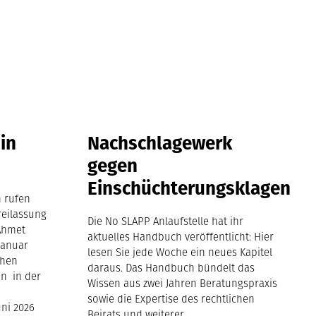
 in
Nachschlagewerk
gegen
Einschüchterungsklagen
n rufen
Freilassung
Die No SLAPP Anlaufstelle hat ihr
 Ahmet
aktuelles Handbuch veröffentlicht: Hier
Januar
lesen Sie jede Woche ein neues Kapitel
chen
daraus. Das Handbuch bündelt das
nn in der
Wissen aus zwei Jahren Beratungspraxis
sowie die Expertise des rechtlichen
uni 2026
Beirats und weiterer