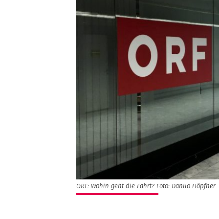
ORF: Wohin geht die Fahrt? Foto: Danilo Höpfner