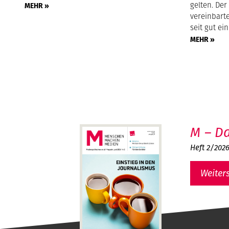
gelten. Der
MEHR »
vereinbarte
seit gut ei
MEHR »
M – Da
Heft 2/202
Weiter