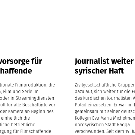
vorsorge für
Journalist weiter
chaffende
syrischer Haft
ktionale Filmproduktion, die
Zivilgesellschaftliche Gruppe
m, Film und Serie im
dazu auf, sich weiter für die 
oder in Streamingdiensten
des kurdischen Journalisten
soll für alle Beschäftigte vor
Polad einzusetzen. Er war im 
 der Kamera ab Beginn des
gemeinsam mit seiner deuts
 einheitlich die
Kollegin Eva Maria Michelma
gliche betriebliche
nordsyrischen Stadt Raqqa
orgung für Filmschaffende
verschwunden. Seit dem 19. J