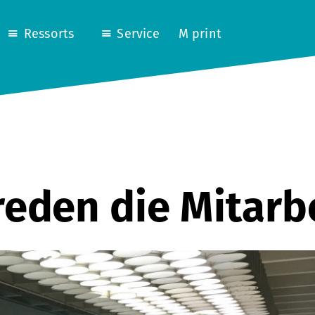
Ressorts
Service
M print
 reden die Mitar