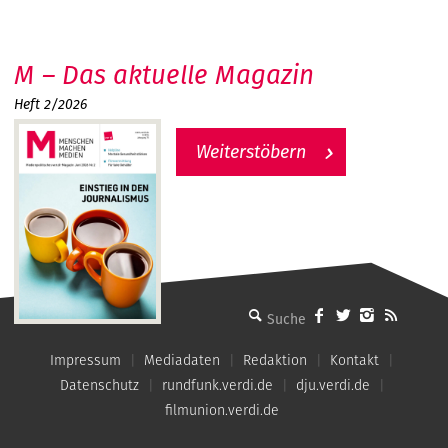
M – Das aktuelle Magazin
Heft 2/2026
Weiterstöbern
MMM - Menschen machen Medien
Impressum
Mediadaten
Redaktion
Kontakt
Datenschutz
rundfunk.verdi.de
dju.verdi.de
filmunion.verdi.de