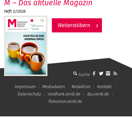
M – Das aktuelle Magazin
Heft 2/2026
Weiterstöbern
MMM - Menschen machen Medien
Impressum
Mediadaten
Redaktion
Kontakt
Datenschutz
rundfunk.verdi.de
dju.verdi.de
filmunion.verdi.de