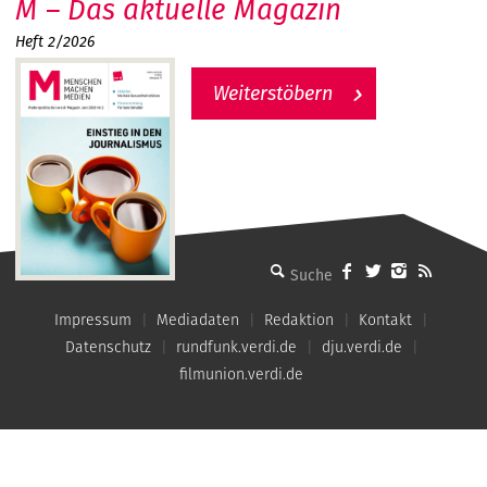
M – Das aktuelle Magazin
Heft 2/2026
Weiterstöbern
MMM - Menschen machen Medien
Impressum
Mediadaten
Redaktion
Kontakt
Datenschutz
rundfunk.verdi.de
dju.verdi.de
filmunion.verdi.de