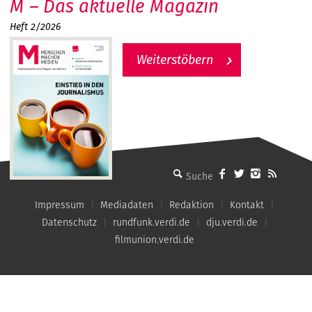
M – Das aktuelle Magazin
Heft 2/2026
Weiterstöbern
MMM - Menschen machen Medien
Impressum
Mediadaten
Redaktion
Kontakt
Datenschutz
rundfunk.verdi.de
dju.verdi.de
filmunion.verdi.de