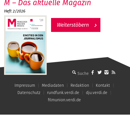
M – Das aktuelle Magazin
Heft 2/2026
Weiterstöbern
MMM - Menschen machen Medien
Impressum
Mediadaten
Redaktion
Kontakt
Datenschutz
rundfunk.verdi.de
dju.verdi.de
filmunion.verdi.de