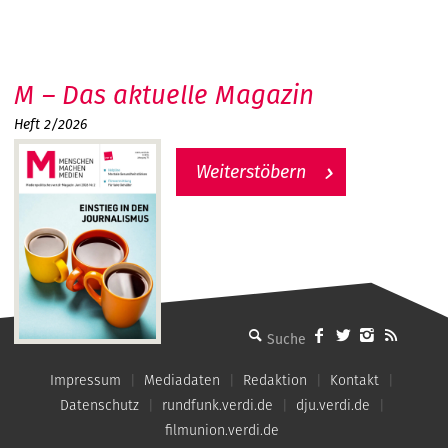
M – Das aktuelle Magazin
Heft 2/2026
Weiterstöbern
MMM - Menschen machen Medien
Impressum
Mediadaten
Redaktion
Kontakt
Datenschutz
rundfunk.verdi.de
dju.verdi.de
filmunion.verdi.de