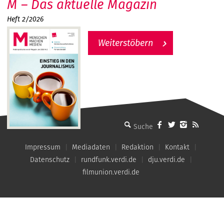
M – Das aktuelle Magazin
Heft 2/2026
Weiterstöbern
MMM - Menschen machen Medien
Impressum
Mediadaten
Redaktion
Kontakt
Datenschutz
rundfunk.verdi.de
dju.verdi.de
filmunion.verdi.de