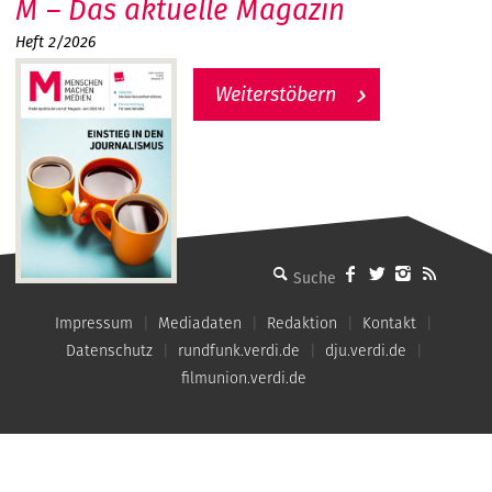
M – Das aktuelle Magazin
Heft 2/2026
Weiterstöbern
MMM - Menschen machen Medien
Impressum
Mediadaten
Redaktion
Kontakt
Datenschutz
rundfunk.verdi.de
dju.verdi.de
filmunion.verdi.de