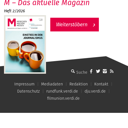
M – Das aktuelle Magazin
Heft 2/2026
Weiterstöbern
MMM - Menschen machen Medien
Impressum
Mediadaten
Redaktion
Kontakt
Datenschutz
rundfunk.verdi.de
dju.verdi.de
filmunion.verdi.de