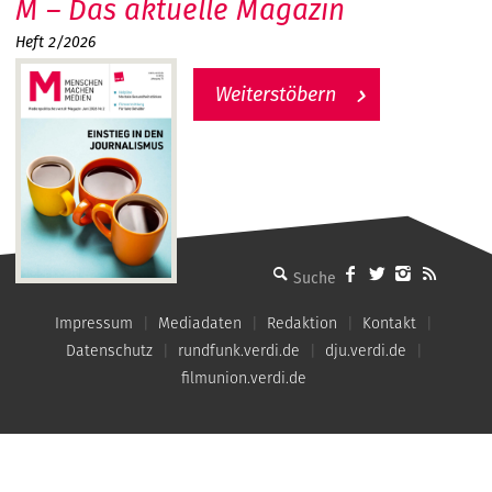
M – Das aktuelle Magazin
Heft 2/2026
Weiterstöbern
MMM - Menschen machen Medien
Impressum
Mediadaten
Redaktion
Kontakt
Datenschutz
rundfunk.verdi.de
dju.verdi.de
filmunion.verdi.de