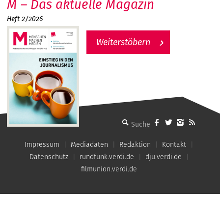
M – Das aktuelle Magazin
Heft 2/2026
Weiterstöbern
MMM - Menschen machen Medien
Impressum
Mediadaten
Redaktion
Kontakt
Datenschutz
rundfunk.verdi.de
dju.verdi.de
filmunion.verdi.de