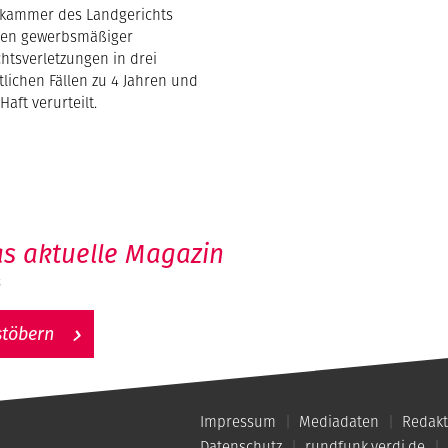
skammer des Landgerichts
gen gewerbsmäßiger
htsverletzungen in drei
lichen Fällen zu 4 Jahren und
aft verurteilt.
s aktuelle Magazin
6
stöbern
Impressum
Mediadaten
Redakt
Datenschutz
rundfunk.verdi.de