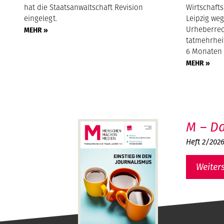
hat die Staatsanwaltschaft Revision
Wirtschaft
eingelegt.
Leipzig we
Urheberrec
MEHR »
tatmehrheit
6 Monaten H
MEHR »
M – Da
Heft 2/202
Weiter