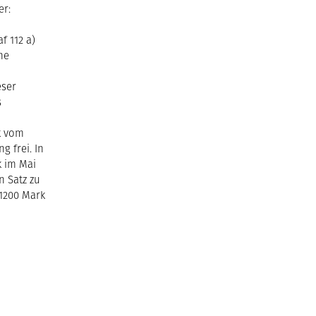
er:
f 112 a)
ne
eser
s
k vom
g frei. In
k im Mai
n Satz zu
 1200 Mark