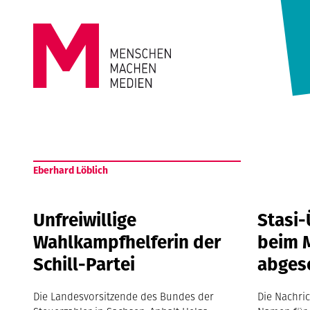
Springe zum Inhalt
MENSCHEN
MACHEN
Eberhard Löblich
MEDIEN
Unfreiwillige
Stasi
Wahlkampfhelferin der
beim 
Schill-Partei
abges
Die Landesvorsitzende des Bundes der
Die Nachri