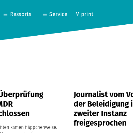
Ressorts
Service
M print
-Überprüfung
Journalist vom V
MDR
der Beleidigung 
chlossen
zweiter Instanz
freigesprochen
chten kamen häppchenweise.