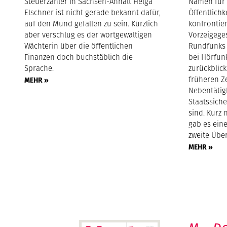
Steuerzahler in Sachsen-Anhalt Helga
Namen für
Elschner ist nicht gerade bekannt dafür,
Öffentlichk
auf den Mund gefallen zu sein. Kürzlich
konfrontie
aber verschlug es der wortgewaltigen
Vorzeigege
Wächterin über die öffentlichen
Rundfunks 
Finanzen doch buchstäblich die
bei Hörfun
Sprache.
zurückblic
früheren Z
MEHR »
Nebentätig
Staatssich
sind. Kurz
gab es ein
zweite Über
MEHR »