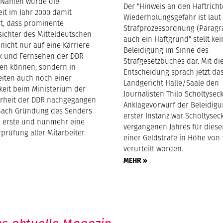
 Namen wurde die
Der "Hinweis an den Haftricht
eit im Jahr 2000 damit
Wiederholungsgefahr ist laut
rt, dass prominente
Strafprozessordnung (Paragra
sichter des Mitteldeutschen
auch ein Haftgrund" stellt kei
nicht nur auf eine Karriere
Beleidigung im Sinne des
k und Fernsehen der DDR
Strafgesetzbuches dar. Mit di
ken können, sondern in
Entscheidung sprach jetzt da
eiten auch noch einer
Landgericht Halle/Saale den
keit beim Ministerium der
Journalisten Thilo Scholtysec
erheit der DDR nachgegangen
Anklagevorwurf der Beleidigun
 nach Gründung des Senders
erster Instanz war Scholtysec
e erste und nunmehr eine
vergangenen Jahres für diese
prüfung aller Mitarbeiter.
einer Geldstrafe in Höhe von
verurteilt worden.
MEHR »