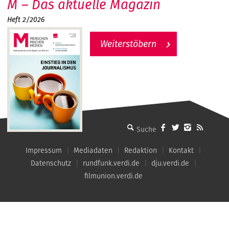
M – Das aktuelle Magazin
Heft 2/2026
Weiterstöbern
MMM - Menschen machen Medien
Impressum
Mediadaten
Redaktion
Kontakt
Datenschutz
rundfunk.verdi.de
dju.verdi.de
filmunion.verdi.de