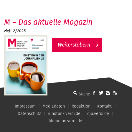
M – Das aktuelle Magazin
Heft 2/2026
Weiterstöbern
MMM - Menschen machen Medien
Impressum
Mediadaten
Redaktion
Kontakt
Datenschutz
rundfunk.verdi.de
dju.verdi.de
filmunion.verdi.de