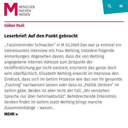
Springe zum Inhalt
MENSCHEN
Gábor Paàl
MACHEN
Leserbrief: Auf den Punkt gebracht
„ Faszinierender Schnacker“ in M 03.2009 Das war ja erstmal ein
MEDIEN
interessantes Interview mit Frau Wehling, trotzdem folgende
Anmerkungen: Abgesehen davon, dass die von Wehling
angegebene Internet-Adresse zum Zeitpunkt der
Veröffentlichung gar nicht existiert, erscheint das ganze doch
sehr oberflächlich. Elisabeth Wehling erweckt im Interview den
Eindruck, dass sich im Gehirn Prozesse wie das von ihr genannte
„Framing“ nachweisen lassen oder dass es „Politik-Zentren“ im
Gehirn gäbe. Beides ist aber nicht der Fall. „Wir verstehen
Sprache nur über Gehirnaktivität“. Bahnbrechende Erkenntnis:
Denken findet im Gehirn statt! Wehling bringt manche
Zusammenhänge – warum…
MEHR »