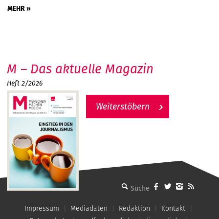
MEHR »
M – Das aktuelle Magazin
Heft 2/2026
Weiterstöbern
MMM - Menschen machen Medien
Impressum
Mediadaten
Redaktion
Kontakt