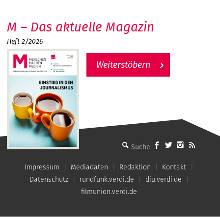
M – Das aktuelle Magazin
Heft 2/2026
Weiterstöbern
MMM - Menschen machen Medien
Impressum
Mediadaten
Redaktion
Kontakt
Datenschutz
rundfunk.verdi.de
dju.verdi.de
filmunion.verdi.de