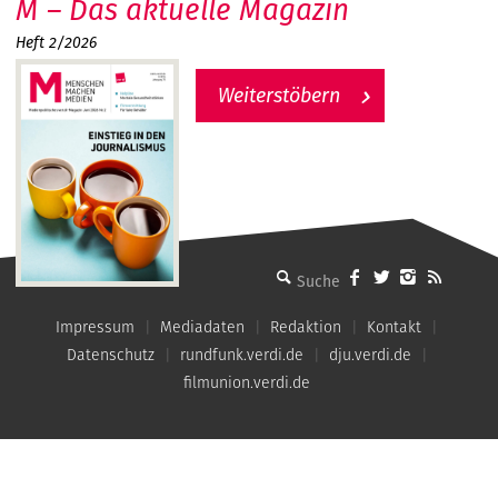
M – Das aktuelle Magazin
Heft 2/2026
Weiterstöbern
MMM - Menschen machen Medien
Impressum
Mediadaten
Redaktion
Kontakt
Datenschutz
rundfunk.verdi.de
dju.verdi.de
filmunion.verdi.de