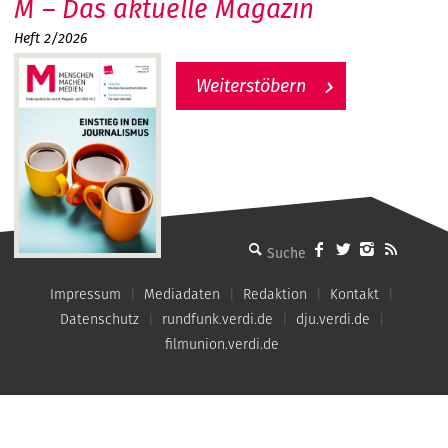
M – Das aktuelle Magazin
Heft 2/2026
Weiterstöbern
MMM - Menschen machen Medien
Impressum
Mediadaten
Redaktion
Kontakt
Datenschutz
rundfunk.verdi.de
dju.verdi.de
filmunion.verdi.de