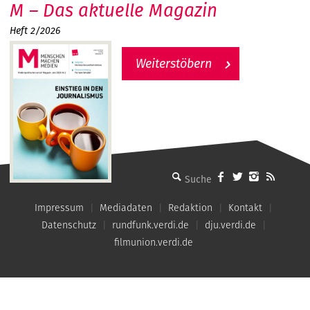
M – Das aktuelle Magazin
Heft 2/2026
Weiterstöbern
MMM - Menschen machen Medien
Impressum
Mediadaten
Redaktion
Kontakt
Datenschutz
rundfunk.verdi.de
dju.verdi.de
filmunion.verdi.de