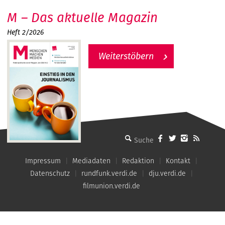
M – Das aktuelle Magazin
Heft 2/2026
Weiterstöbern
MMM - Menschen machen Medien
Impressum
Mediadaten
Redaktion
Kontakt
Datenschutz
rundfunk.verdi.de
dju.verdi.de
filmunion.verdi.de