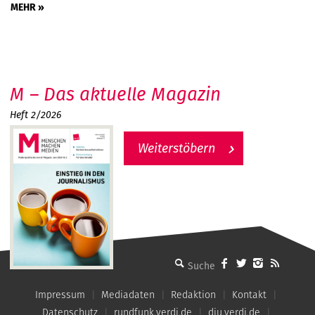
MEHR »
M – Das aktuelle Magazin
Heft 2/2026
Weiterstöbern
MMM - Menschen machen Medien
Impressum
Mediadaten
Redaktion
Kontakt
Datenschutz
rundfunk.verdi.de
dju.verdi.de