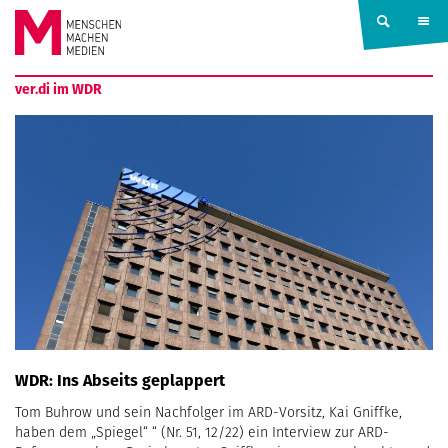
Springe zum Inhalt
MENSCHEN
ver.di im WDR
MACHEN
MEDIEN
WDR: Ins Abseits geplappert
Tom Buhrow und sein Nachfolger im ARD-Vorsitz, Kai Gniffke,
haben dem „Spiegel“ “ (Nr. 51, 12/22) ein Interview zur ARD-