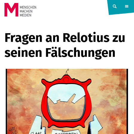
Springe zum Inhalt
MENSCHEN
Fragen an Relotius zu
MACHEN
seinen Fälschungen
MEDIEN