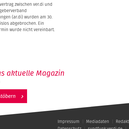
fvertrag zwischen ver.di und
tgeberverband
ungen (ar.di) wurden am 30.
islos abgebrochen. Ein
rmin wurde nicht vereinbart.
s aktuelle Magazin
6
stöbern
Impressum
Mediadaten
Redakt
Datenschutz
rundfunk.verdi.de