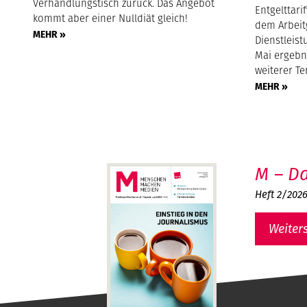
Verhandlungstisch zurück. Das Angebot
Entgelttari
kommt aber einer Nulldiät gleich!
dem Arbei
MEHR »
Dienstleist
Mai ergebn
weiterer Te
MEHR »
M – Da
Heft 2/202
Weiter