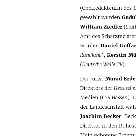
(Chefredakteurin des
D
gewählt wurden
Gudu
William Ziedler
(
Stut
Amt des Schatzmeister
wurden
Daniel Goffar
Rundfunk
),
Kerstin M
(
Deutsche Welle TV
).
Der Jurist
Murad Erde
Direktors der
Hessische
Medien (
LPR Hessen
). 
der Landesanstalt wäh
Joachim Becker
. Bec
Direktor in den Ruhest
Main geborene Erdemir