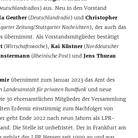
eutschlandradios
) aus. Neu in den Vorstand
la Geuther
(
Deutschlandradio
) und
Christopher
tgarter Zeitung/Stuttgarter Nachrichten
), der auch das
s übernimmt. Als Vorstandsmitglieder bestätigt
t
(
Wirtschaftswoche
),
Kai Küstner
(
Norddeutscher
ünstermann
(
Rheinische Post
) und
Jens Thurau
mir
übernimmt zum Januar 2023 das Amt des
n Landesanstalt für privaten Rundfunk
und neue
Die 30 ehrenamtlichen Mitglieder der Versammlung
lten Erdemir einstimmig zum Nachfolger von
ker geht Ende 2022 nach neun Jahren als LPR-
and. Die Stelle ist unbefristet. Der in Frankfurt am
 gehört der LPR Hessen seit 1999 an und war