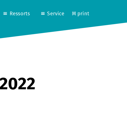
Ressorts
Service
M print
 2022