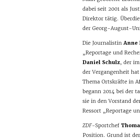
dabei seit 2001 als Jus
Direktor tätig. Überdi
der Georg-August-Univ
Die Journalistin
Anne
„Reportage und Recher
Daniel Schulz
, der i
der Vergangenheit ha
Thema Ortskräfte in A
begann 2014 bei der t
sie in den Vorstand de
Ressort „Reportage u
ZDF
-Sportchef
Thoma
Position. Grund ist de