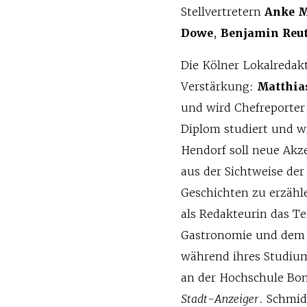
Stellvertretern
Anke 
Dowe
,
Benjamin Reut
Die Kölner Lokalredak
Verstärkung:
Matthia
und wird Chefreporter
Diplom studiert und wi
Hendorf soll neue Akz
aus der Sichtweise der
Geschichten zu erzähl
als Redakteurin das T
Gastronomie und dem N
während ihres Studiu
an der Hochschule Bo
Stadt-Anzeiger
. Schmid