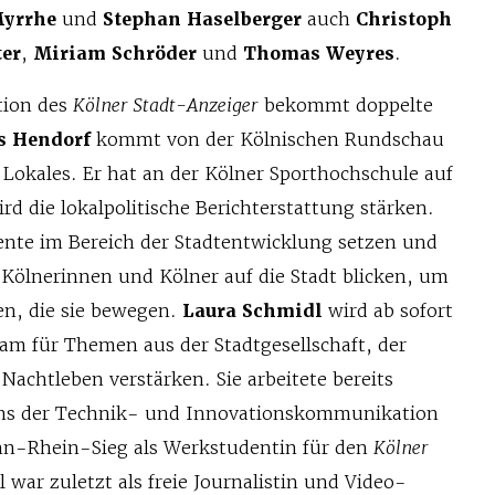
Myrrhe
und
Stephan Haselberger
auch
Christoph
er
,
Miriam Schröder
und
Thomas Weyres
.
tion des
Kölner Stadt-Anzeiger
bekommt doppelte
s Hendorf
kommt von der Kölnischen Rundschau
 Lokales. Er hat an der Kölner Sporthochschule auf
rd die lokalpolitische Berichterstattung stärken.
ente im Bereich der Stadtentwicklung setzen und
 Kölnerinnen und Kölner auf die Stadt blicken, um
en, die sie bewegen.
Laura Schmidl
wird ab sofort
eam für Themen aus der Stadtgesellschaft, der
achtleben verstärken. Sie arbeitete bereits
ms der Technik- und Innovationskommunikation
nn-Rhein-Sieg als Werkstudentin für den
Kölner
l war zuletzt als freie Journalistin und Video-