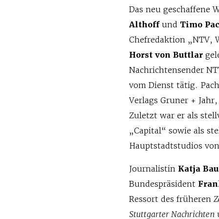
Das neu geschaffene W
Althoff
und
Timo Pa
Chefredaktion „NTV, W
Horst von Buttlar
gel
Nachrichtensender NTV 
vom Dienst tätig. Pach
Verlags Gruner + Jahr,
Zuletzt war er als stel
„Capital“ sowie als st
Hauptstadtstudios von
Journalistin
Katja Ba
Bundespräsident
Fran
Ressort des früheren
Z
Stuttgarter Nachrichten