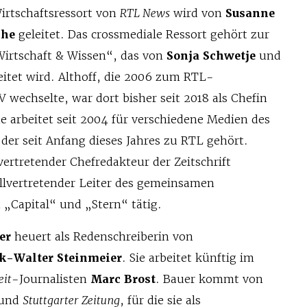
irtschaftsressort von
RTL News
wird von
Susanne
che
geleitet. Das crossmediale Ressort gehört zur
irtschaft & Wissen“, das von
Sonja Schwetje
und
eitet wird. Althoff, die 2006 zum RTL-
wechselte, war dort bisher seit 2018 als Chefin
e arbeitet seit 2004 für verschiedene Medien des
 der seit Anfang dieses Jahres zu RTL gehört.
lvertretender Chefredakteur der Zeitschrift
ellvertretender Leiter des gemeinsamen
 „Capital“ und „Stern“ tätig.
uer
heuert als Redenschreiberin von
k-Walter Steinmeier
. Sie arbeitet künftig im
eit
-Journalisten
Marc Brost
. Bauer kommt von
und
Stuttgarter Zeitung
, für die sie als