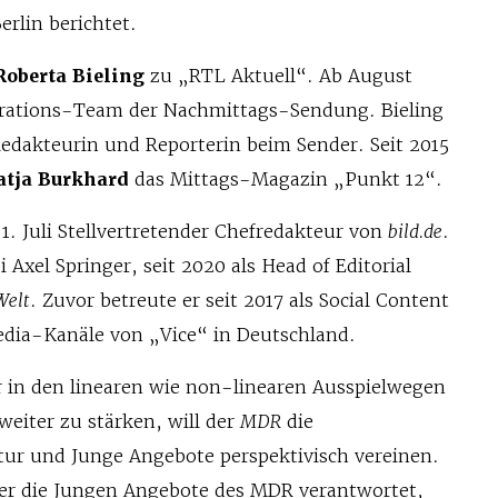
rlin berichtet.
Roberta Bieling
zu „RTL Aktuell“. Ab August
erations-Team der Nachmittags-Sendung. Bieling
 Redakteurin und Reporterin beim Sender. Seit 2015
atja Burkhard
das Mittags-Magazin „Punkt 12“.
. Juli Stellvertretender Chefredakteur von
bild.de
.
ei Axel Springer, seit 2020 als Head of Editorial
Welt
. Zuvor betreute er seit 2017 als Social Content
Media-Kanäle von „Vice“ in Deutschland.
 in den linearen wie non-linearen Ausspielwegen
 weiter zu stärken, will der
MDR
die
ur und Junge Angebote perspektivisch vereinen.
sher die Jungen Angebote des MDR verantwortet,