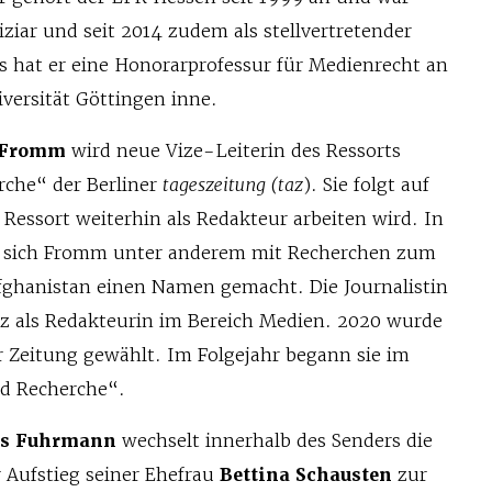
tiziar und seit 2014 zudem als stellvertretender
es hat er eine Honorarprofessur für Medienrecht an
ersität Göttingen inne.
 Fromm
wird neue Vize-Leiterin des Ressorts
che“ der Berliner
tageszeitung (taz
). Sie folgt auf
m Ressort weiterhin als Redakteur arbeiten wird. In
t sich Fromm unter anderem mit Recherchen zum
fghanistan einen Namen gemacht. Die Journalistin
az als Redakteurin im Bereich Medien. 2020 wurde
r Zeitung gewählt. Im Folgejahr begann sie im
nd Recherche“.
s Fuhrmann
wechselt innerhalb des Senders die
r Aufstieg seiner Ehefrau
Bettina Schausten
zur