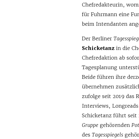
Chefredakteurin, womit
für Fuhrmann eine Fun
beim Intendanten ange
Der Berliner
Tagesspieg
Schicketanz
in die Ch
Chefredaktion ab sofor
Tagesplanung unterstü
Beide führen ihre der
übernehmen zusätzlic
zufolge seit 2019 das 
Interviews, Longreads
Schicketanz führt seit
Gruppe
gehörenden
Po
des
Tagesspiegels
gehör