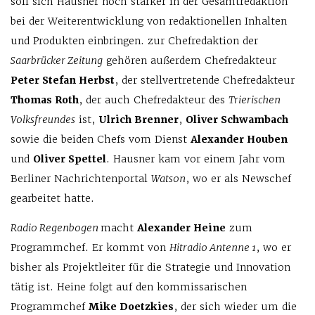
soll sich Hausner noch stärker in der Gesamtredaktion
bei der Weiterentwicklung von redaktionellen Inhalten
und Produkten einbringen. zur Chefredaktion der
Saarbrücker Zeitung
gehören außerdem Chefredakteur
Peter Stefan Herbst
, der stellvertretende Chefredakteur
Thomas Roth
, der auch Chefredakteur des
Trierischen
Volksfreundes
ist,
Ulrich Brenner
,
Oliver Schwambach
sowie die beiden Chefs vom Dienst
Alexander Houben
und
Oliver Spettel
. Hausner kam vor einem Jahr vom
Berliner Nachrichtenportal
Watson
, wo er als Newschef
gearbeitet hatte.
Radio Regenbogen
macht
Alexander Heine
zum
Programmchef. Er kommt von
Hitradio Antenne 1
, wo er
bisher als Projektleiter für die Strategie und Innovation
tätig ist. Heine folgt auf den kommissarischen
Programmchef
Mike Doetzkies
, der sich wieder um die