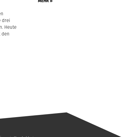
r
MEHR »
en
 drei
n. Heute
t den