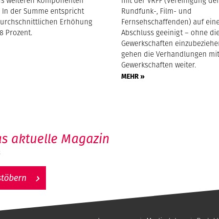
us weiteren Komponenten
mit der VRFF (Vereinigung de
In der Summe entspricht
Rundfunk-, Film- und
durchschnittlichen Erhöhung
Fernsehschaffenden) auf ein
8 Prozent.
Abschluss geeinigt – ohne die
Gewerkschaften einzubeziehe
gehen die Verhandlungen mi
Gewerkschaften weiter.
MEHR »
s aktuelle Magazin
6
stöbern