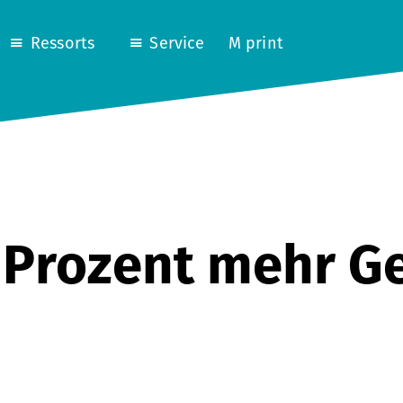
Ressorts
Service
M print
 Prozent mehr G