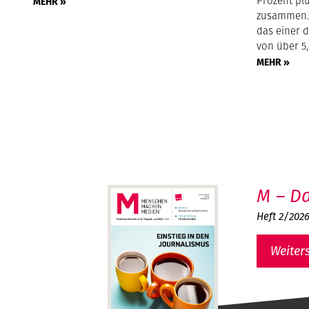
Prozent pl
MEHR »
zusammen. 
das einer 
von über 5,
MEHR »
M – Da
Heft 2/202
Weiter