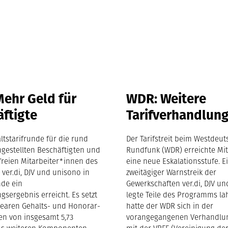
ehr Geld für
WDR: Weitere
ftigte
Tarifverhandlun
ltstarifrunde für die rund
Der Tarifstreit beim Westdeu
ngestellten Beschäftigten und
Rundfunk (WDR) erreichte Mit
freien Mitarbeiter*innen des
eine neue Eskalationsstufe. E
ver.di, DJV und unisono in
zweitägiger Warnstreik der
nde ein
Gewerkschaften ver.di, DJV u
sergebnis erreicht. Es setzt
legte Teile des Programms la
inearen Gehalts- und Honorar-
hatte der WDR sich in der
en von insgesamt 5,73
vorangegangenen Verhandlu