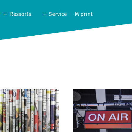
Ressorts
Service
M print