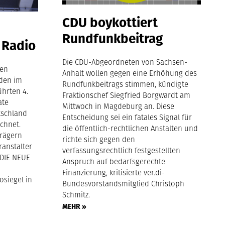
CDU boykottiert
Rundfunkbeitrag
 Radio
Die CDU-Abgeordneten von Sachsen-
gen
Anhalt wollen gegen eine Erhöhung des
den im
Rundfunkbeitrags stimmen, kündigte
hrten 4.
Fraktionschef Siegfried Borgwardt am
ate
Mittwoch in Magdeburg an. Diese
tschland
Entscheidung sei ein fatales Signal für
chnet.
die öffentlich-rechtlichen Anstalten und
trägern
richte sich gegen den
ranstalter
verfassungsrechtlich festgestellten
 DIE NEUE
Anspruch auf bedarfsgerechte
Finanzierung, kritisierte ver.di-
siegel in
Bundesvorstandsmitglied Christoph
Schmitz.
MEHR »