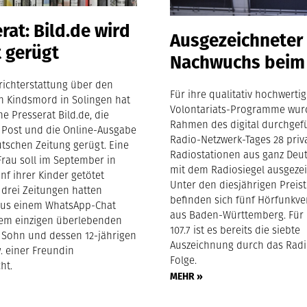
rat: Bild.de wird
Ausgezeichneter
 gerügt
Nachwuchs beim
richterstattung über den
Für ihre qualitativ hochwerti
 Kindsmord in Solingen hat
Volontariats-Programme wur
e Presserat Bild.de, die
Rahmen des digital durchgefü
 Post und die Online-Ausgabe
Radio-Netzwerk-Tages 28 priv
tschen Zeitung gerügt. Eine
Radiostationen aus ganz Deu
Frau soll im September in
mit dem Radiosiegel ausgezei
nf ihrer Kinder getötet
Unter den diesjährigen Preis
 drei Zeitungen hatten
befinden sich fünf Hörfunkve
aus einem WhatsApp-Chat
aus Baden-Württemberg. Für
em einzigen überlebenden
107.7 ist es bereits die siebte
n Sohn und dessen 12-jährigen
Auszeichnung durch das Radio
. einer Freundin
Folge.
ht.
MEHR »