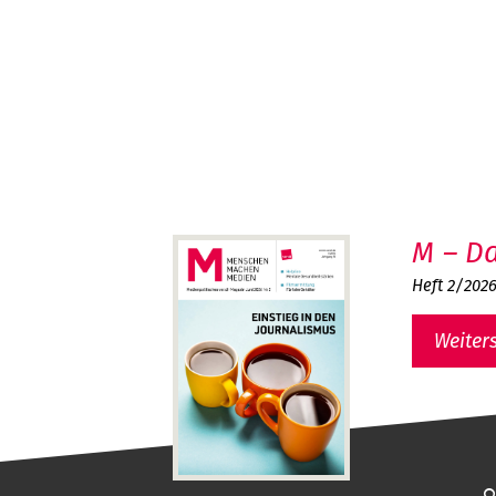
M – Da
Heft 2/202
Weiter
MMM - Menschen machen Medien