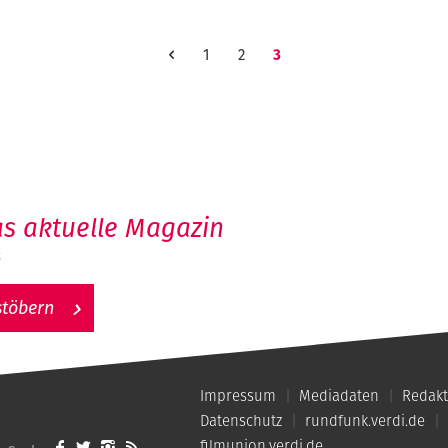
1
2
3
s aktuelle Magazin
6
stöbern
Impressum
Mediadaten
Redakt
Datenschutz
rundfunk.verdi.de
filmunion.verdi.de