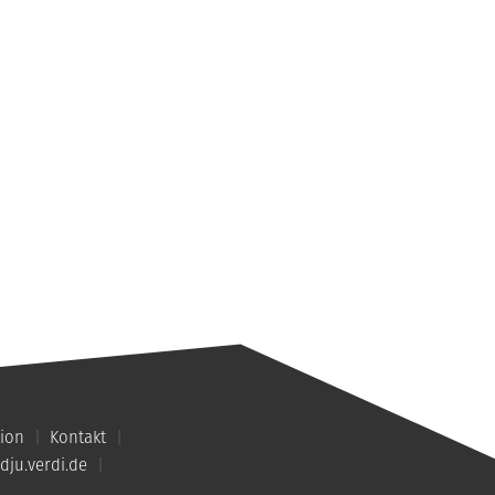
ion
Kontakt
dju.verdi.de