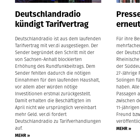
Deutschlandradio
Presse
kündigt Tarifvertrag
erneut
Deutschlandradio ist aus dem laufenden
Für ihre Be
Tarifvertrag mit ver.di ausgestiegen. Der
mehrfachen
Sender begründet den Schritt mit der
der Deutsch
von Sachsen-Anhalt blockierten
Rheinische
Erhöhung des Rundfunkbeitrags. Dem
der Süddeu
Sender fehlten dadurch die nötigen
27-Jährige 
Einnahmen für den laufenden Haushalt,
Solingen fü
vor allem aber würden nötige
haben. Alle
Investitionen erstmal zurückgestellt.
Passagen 
Damit erhalten die Beschäftigten im
zwischen d
April nicht wie ursprünglich vereinbart
11-jährige
mehr Geld. ver.di fordert
Freund bzw
Deutschlandradio zu Tarifverhandlungen
veröffentlic
auf.
MEHR »
MEHR »