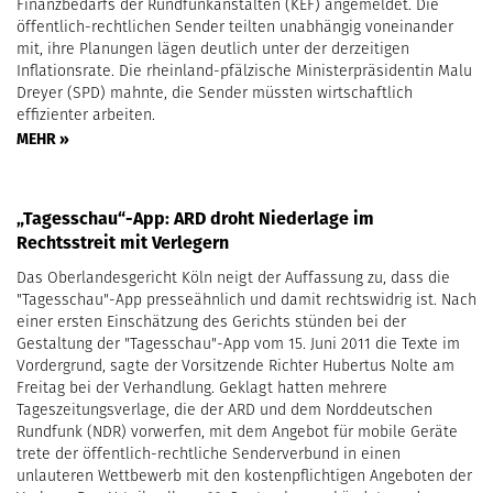
Finanzbedarfs der Rundfunkanstalten (KEF) angemeldet. Die
öffentlich-rechtlichen Sender teilten unabhängig voneinander
mit, ihre Planungen lägen deutlich unter der derzeitigen
Inflationsrate. Die rheinland-pfälzische Ministerpräsidentin Malu
Dreyer (SPD) mahnte, die Sender müssten wirtschaftlich
effizienter arbeiten.
MEHR »
„Tagesschau“-App: ARD droht Niederlage im
Rechtsstreit mit Verlegern
Das Oberlandesgericht Köln neigt der Auffassung zu, dass die
"Tagesschau"-App presseähnlich und damit rechtswidrig ist. Nach
einer ersten Einschätzung des Gerichts stünden bei der
Gestaltung der "Tagesschau"-App vom 15. Juni 2011 die Texte im
Vordergrund, sagte der Vorsitzende Richter Hubertus Nolte am
Freitag bei der Verhandlung. Geklagt hatten mehrere
Tageszeitungsverlage, die der ARD und dem Norddeutschen
Rundfunk (NDR) vorwerfen, mit dem Angebot für mobile Geräte
trete der öffentlich-rechtliche Senderverbund in einen
unlauteren Wettbewerb mit den kostenpflichtigen Angeboten der