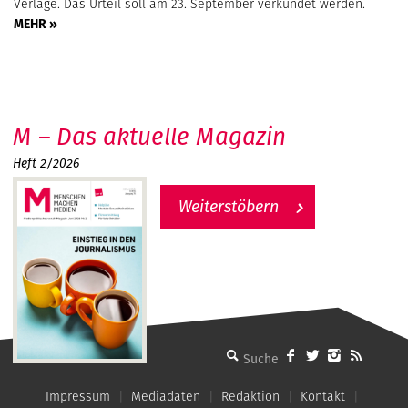
Verlage. Das Urteil soll am 23. September verkündet werden.
MEHR »
M – Das aktuelle Magazin
Heft 2/2026
Weiterstöbern
MMM - Menschen machen Medien
Impressum
Mediadaten
Redaktion
Kontakt