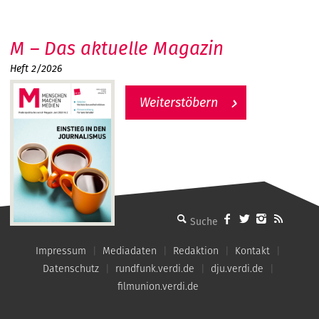
M – Das aktuelle Magazin
Heft 2/2026
Weiterstöbern
MMM - Menschen machen Medien
Impressum
Mediadaten
Redaktion
Kontakt
Datenschutz
rundfunk.verdi.de
dju.verdi.de
filmunion.verdi.de