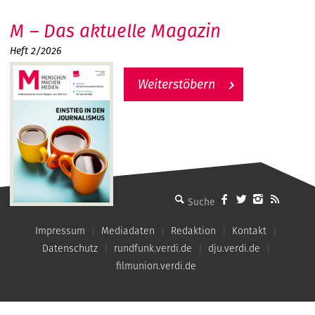
M – Das aktuelle Magazin
Heft 2/2026
Weiterstöbern
MMM - Menschen machen Medien
Impressum
Mediadaten
Redaktion
Kontakt
Datenschutz
rundfunk.verdi.de
dju.verdi.de
filmunion.verdi.de