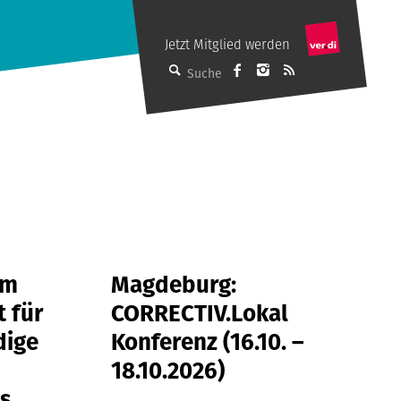
Jetzt Mitglied werden
dju auf Facebook
M auf Instagram
Abonniere de
Suche
am
Magdeburg:
t für
CORRECTIV.Lokal
dige
Konferenz (16.10. –
18.10.2026)
es