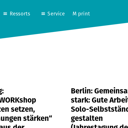
Ressorts
Service
M print
g:
Berlin: Gemeins
RWORKshop
stark: Gute Arbei
en setzen,
Solo-Selbststän
hungen stärken“
gestalten
aus der
(Jahrestagung d