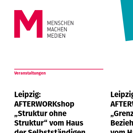
Springe zum Inhalt
MENSCHEN
MACHEN
Veranstaltungen
MEDIEN
Leipzig:
Leipzi
AFTERWORKshop
AFTE
„Struktur ohne
„Grenz
Struktur“ vom Haus
Bezie
der Selbstständigen
vom H