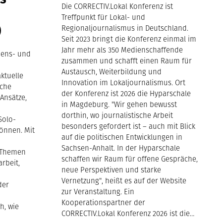
Die CORRECTIV.Lokal Konferenz ist
Treffpunkt für Lokal- und
)
Regionaljournalismus in Deutschland.
Seit 2023 bringt die Konferenz einmal im
Jahr mehr als 350 Medienschaffende
bens- und
zusammen und schafft einen Raum für
Austausch, Weiterbildung und
ktuelle
Innovation im Lokaljournalismus. Ort
iche
der Konferenz ist 2026 die Hyparschale
Ansätze,
in Magdeburg. "Wir gehen bewusst
dorthin, wo journalistische Arbeit
Solo-
besonders gefordert ist – auch mit Blick
önnen. Mit
auf die politischen Entwicklungen in
Sachsen-Anhalt. In der Hyparschale
 Themen
schaffen wir Raum für offene Gespräche,
arbeit,
neue Perspektiven und starke
Vernetzung", heißt es auf der Website
der
zur Veranstaltung. Ein
Kooperationspartner der
h, wie
CORRECTIV.Lokal Konferenz 2026 ist die…