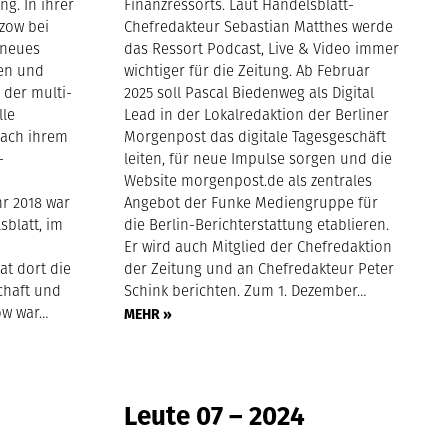
ng. In ihrer
Finanzressorts. Laut Handelsblatt-
tzow bei
Chefredakteur Sebastian Matthes werde
 neues
das Ressort Podcast, Live & Video immer
fen und
wichtiger für die Zeitung. Ab Februar
 der multi-
2025 soll Pascal Biedenweg als Digital
lle
Lead in der Lokalredaktion der Berliner
Nach ihrem
Morgenpost das digitale Tagesgeschäft
-
leiten, für neue Impulse sorgen und die
Website morgenpost.de als zentrales
hr 2018 war
Angebot der Funke Mediengruppe für
sblatt, im
die Berlin-Berichterstattung etablieren.
Er wird auch Mitglied der Chefredaktion
at dort die
der Zeitung und an Chefredakteur Peter
schaft und
Schink berichten. Zum 1. Dezember…
ow war…
MEHR »
Leute 07 – 2024