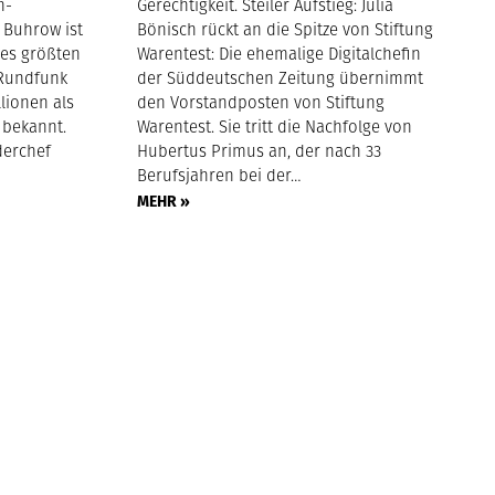
h-
Gerechtigkeit. Steiler Aufstieg: Julia
. Buhrow ist
Bönisch rückt an die Spitze von Stiftung
des größten
Warentest: Die ehemalige Digitalchefin
Rundfunk
der Süddeutschen Zeitung übernimmt
lionen als
den Vorstandposten von Stiftung
bekannt.
Warentest. Sie tritt die Nachfolge von
derchef
Hubertus Primus an, der nach 33
Berufsjahren bei der…
MEHR »