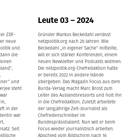
Leute 03 – 2024
der ZDF-
Gründer Markus Beckedahl verlässt
ber neue
netzpolitik.org nach 20 Jahren. Wie
olitik und
Beckedahl „in eigener Sache“ mitteilte,
 dann die
will er sich stärker Konferenzen, einem
tionen
neuen Newsletter und Podcasts widmen.
land“,
Die netzpolitik.org-Chefredaktion hatte
,
er bereits 2022 in andere Hände
llner“ und
übergeben. Das Magazin Focus aus dem
erjee steht
Burda-Verlag macht Marc Brost zum
 war
Leiter des Auslandsressorts und holt ihn
in,
in die Chefredaktion. Zuletzt arbeitete
ft in der
der langjährige Zeit-Journalist als
dentin war
Chefredenschreiber im
rt,
Bundespräsidialamt. Nun will er beim
satz. Seit
Focus wieder journalistisch arbeiten.
litische
Abschied vom Bildschirm nach 16