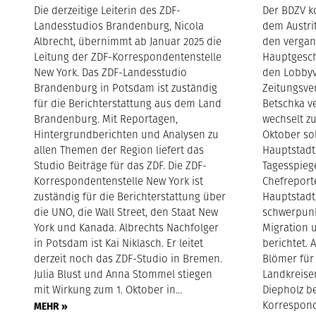
Die derzeitige Leiterin des ZDF-
Der BDZV k
Landesstudios Brandenburg, Nicola
dem Austri
Albrecht, übernimmt ab Januar 2025 die
den vergan
Leitung der ZDF-Korrespondentenstelle
Hauptgesch
New York. Das ZDF-Landesstudio
den Lobby
Brandenburg in Potsdam ist zuständig
Zeitungsver
für die Berichterstattung aus dem Land
Betschka v
Brandenburg. Mit Reportagen,
wechselt z
Hintergrundberichten und Analysen zu
Oktober sol
allen Themen der Region liefert das
Hauptstadt
Studio Beiträge für das ZDF. Die ZDF-
Tagesspieg
Korrespondentenstelle New York ist
Chefreporte
zuständig für die Berichterstattung über
Hauptstadt
die UNO, die Wall Street, den Staat New
schwerpunk
York und Kanada. Albrechts Nachfolger
Migration 
in Potsdam ist Kai Niklasch. Er leitet
berichtet. 
derzeit noch das ZDF-Studio in Bremen.
Blömer für
Julia Blust und Anna Stommel stiegen
Landkreise
mit Wirkung zum 1. Oktober in…
Diepholz be
Korrespon
MEHR »