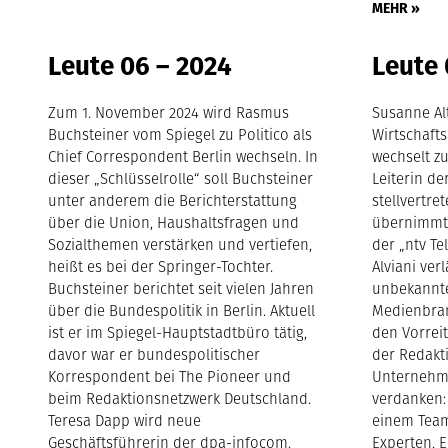
MEHR »
Leute 06 – 2024
Leute 
Zum 1. November 2024 wird Rasmus
Susanne Alt
Buchsteiner vom Spiegel zu Politico als
Wirtschafts
Chief Correspondent Berlin wechseln. In
wechselt zu
dieser „Schlüsselrolle“ soll Buchsteiner
Leiterin de
unter anderem die Berichterstattung
stellvertre
über die Union, Haushaltsfragen und
übernimmt 
Sozialthemen verstärken und vertiefen,
der „ntv Te
heißt es bei der Springer-Tochter.
Alviani verl
Buchsteiner berichtet seit vielen Jahren
unbekannte
über die Bundespolitik in Berlin. Aktuell
Medienbran
ist er im Spiegel-Hauptstadtbüro tätig,
den Vorreit
davor war er bundespolitischer
der Redakt
Korrespondent bei The Pioneer und
Unternehme
beim Redaktionsnetzwerk Deutschland.
verdanken: 
Teresa Dapp wird neue
einem Team
Geschäftsführerin der dpa-infocom.
Experten, 