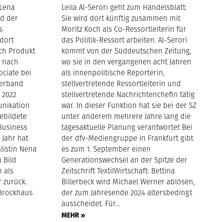
 Lena
Leila Al-Serori geht zum Handelsblatt:
d der
Sie wird dort künftig zusammen mit
s
Moritz Koch als Co-Ressortleiterin für
 dort
das Politik-Ressort arbeiten. Al-Serori
ch Produkt
kommt von der Süddeutschen Zeitung,
t nach
wo sie in den vergangenen acht Jahren
ociate bei
als innenpolitische Reporterin,
Verband
stellvertretende Ressortleiterin und
s 2022
stellvertretende Nachrichtenchefin tätig
unikation
war. In dieser Funktion hat sie bei der SZ
ebildete
unter anderem mehrere Jahre lang die
Business
tagesaktuelle Planung verantwortet Bei
 Jahr hat
der dfv-Mediengruppe in Frankfurt gibt
alistin Nena
es zum 1. September einen
 Bild
Generationswechsel an der Spitze der
h als
Zeitschrift TextilWirtschaft: Bettina
 zurück.
Billerbeck wird Michael Werner ablösen,
 Brockhaus
der zum Jahresende 2024 altersbedingt
…
ausscheidet. Für…
MEHR »