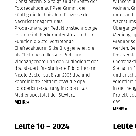
Dienstleiterin. Sie folgt an der Spitze der
Wunsch“, u
Fotoredaktion auf Peer Grimm, der
widmen. Gr
künftig die technischen Prozesse der
unter ander
Nachrichtenagentur als
Wachstumss
Produktmanager Redaktionstechnologie
Übergangsw
vorantreibt. Becker unterstützt in ihrer
Mediengrup
Funktion die stellvertretende
Grabner so
Chefredakteurin Silke Brüggemeier, die
werden. Be
als Chefin Visuelles alle Bild- und
Post verstä
Videoangebote und den Audiodienst der
Chefredakt
dpa steuert. Die studierte Bibliothekarin
Sie hat in E
Nicole Becker stieß zur 2005 dpa und
und anschl
koordinierte seitdem etwa die dpa-
volontiert
Fotoberichterstattung im Sport. Das
in der neu
Medienapostolat der Steyler…
Projektreda
das…
MEHR »
MEHR »
Leute 10 – 2024
Leute 