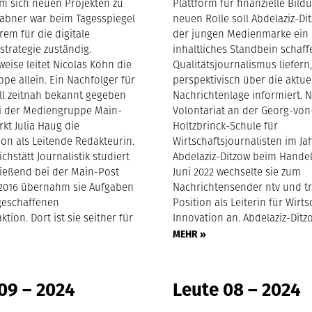
m sich neuen Projekten zu
Plattform für finanzielle Bildu
abner war beim Tagesspiegel
neuen Rolle soll Abdelaziz-Di
em für die digitale
der jungen Medienmarke ein
trategie zuständig.
inhaltliches Standbein schaf
eise leitet Nicolas Köhn die
Qualitätsjournalismus liefern,
pe allein. Ein Nachfolger für
perspektivisch über die aktue
ll zeitnah bekannt gegeben
Nachrichtenlage informiert. 
i der Mediengruppe Main-
Volontariat an der Georg-von
rkt Julia Haug die
Holtzbrinck-Schule für
ion als Leitende Redakteurin.
Wirtschaftsjournalisten im Ja
ichstätt Journalistik studiert
Abdelaziz-Ditzow beim Handel
ießend bei der Main-Post
Juni 2022 wechselte sie zum
. 2016 übernahm sie Aufgaben
Nachrichtensender ntv und tr
geschaffenen
Position als Leiterin für Wirt
ktion. Dort ist sie seither für
Innovation an. Abdelaziz-Ditz
MEHR »
09 – 2024
Leute 08 – 2024