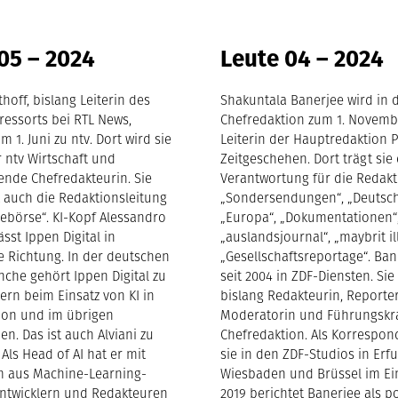
05 – 2024
Leute 04 – 2024
hoff, bislang Leiterin des
Shakuntala Banerjee wird in 
ressorts bei RTL News,
Chefredaktion zum 1. Novem
m 1. Juni zu ntv. Dort wird sie
Leiterin der Hauptredaktion P
r ntv Wirtschaft und
Zeitgeschehen. Dort trägt sie
tende Chefredakteurin. Sie
Verantwortung für die Redak
auch die Redaktionsleitung
„Sondersendungen“, „Deutsch
lebörse“. KI-Kopf Alessandro
„Europa“, „Dokumentationen“
ässt Ippen Digital in
„auslandsjournal“, „maybrit i
 Richtung. In der deutschen
„Gesellschaftsreportage“. Ban
che gehört Ippen Digital zu
seit 2004 in ZDF-Diensten. Sie
ern beim Einsatz von KI in
bislang Redakteurin, Reporter
ion und im übrigen
Moderatorin und Führungskra
n. Das ist auch Alviani zu
Chefredaktion. Als Korrespon
Als Head of AI hat er mit
sie in den ZDF-Studios in Erfu
 aus Machine-Learning-
Wiesbaden und Brüssel im Ein
Entwicklern und Redakteuren
2019 berichtet Banerjee als po