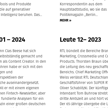
 Tools und Produkte
Korrespondentin aus dem
 die auf generativer
Hauptstadtstudio, wo sie das
 Intelligenz beruhen. Das…
Politikmagazin „Berlin…
MEHR »
01 – 2024
Leute 12– 2023
nn Clas Beese hat sich
RTL bündelt die Bereiche Bra
 selbstständig gemacht und
Marketing, Crossmedia und 
n als Content Creator. In den
Products. Thorsten Braun ü
Jahren habe er sich mit den
die Leitung des neu geschaff
gen und
Bereichs. Chief Marketing Offi
rspektiven der
Weiss verlässt RTL Deutschlan
che auseinandergesetzt.
Geschäftsführer von SUPER R
ill er mit einem eigenen
Oliver Schablitzki. Der künfti
hen Fintech-Newsletter, aber
Intendant Tom Buhrow strebt
h fundierte Analysen für ein
dritte Amtszeit an und hört vo
azin einer großen deutschen
Der 65-Jährige übergebe die 