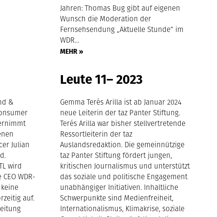
Jahren: Thomas Bug gibt auf eigenen
Wunsch die Moderation der
Fernsehsendung „Aktuelle Stunde“ im
WDR…
MEHR »
Leute 11– 2023
nd &
Gemma Terés Arilla ist ab Januar 2024
Consumer
neue Leiterin der taz Panter Stiftung.
bernimmt
Terés Arilla war bisher stellvertretende
enen
Ressortleiterin der taz
cer Julian
Auslandsredaktion. Die gemeinnützige
d.
taz Panter Stiftung fördert jungen,
TL wird
kritischen Journalismus und unterstützt
ge CEO WDR-
das soziale und politische Engagement
 keine
unabhängiger Initiativen. Inhaltliche
rzeitig auf.
Schwerpunkte sind Medienfreiheit,
Leitung
Internationalismus, Klimakrise, soziale