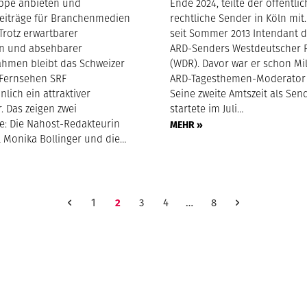
ppe anbieten und
Ende 2024, teilte der öffentlic
eiträge für Branchenmedien
rechtliche Sender in Köln mit
Trotz erwartbarer
seit Sommer 2013 Intendant 
n und absehbarer
ARD-Senders Westdeutscher 
hmen bleibt das Schweizer
(WDR). Davor war er schon Mil
Fernsehen SRF
ARD-Tagesthemen-Moderator 
lich ein attraktiver
Seine zweite Amtszeit als Sen
. Das zeigen zwei
startete im Juli…
: Die Nahost-Redakteurin
MEHR »
l Monika Bollinger und die…
1
2
3
4
…
8