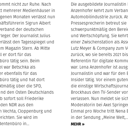
ommt nicht zur Ruhe. Nach
Die ausgebildete Journalistin
tt mehrerer Medienhäuser in
Anzenhofer kehrt zum Verban
genen Monaten verlässt nun
Automobilindustrie zurück. Al
äftsführerin Sigrun Albert
Pressesprecherin betreut sie
verband der deutschen
schwerpunktmäßig den Berei
leger. Der Journalist Julius
und Wertschöpfung. Sie kehr
erlässt den Tagesspiegel und
einer Zwischenstation als Ass
um Magazin Stern. Ab Mitte
Lutz Meyer & Company zum 
l er dort für das
zurück, wo sie bereits 2021 bi
büro tätig sein. Beim
Referentin für digitale Komm
el war Betschka als
war. Lena Anzenhofer ist ausg
r ebenfalls für das
Journalistin und war für den 
büro tätig und hat dort
Insider tätig. Vor einem guten
tmäßig über die SPD,
die einstige Wirtschaftsjourn
und den Osten Deutschlands
Brockhaus den TV-Sender von
Ab sofort soll Friederike
verlassen. Nun meldet sie sic
 den NDR aus den
Moderatorin bei Axel Springer
n Vechta, Cloppenburg und
Einmal pro Woche tritt Nena
richten. Sie wird im
in der Sendung „Meine Welt,
dentenbüro in…
MEHR »