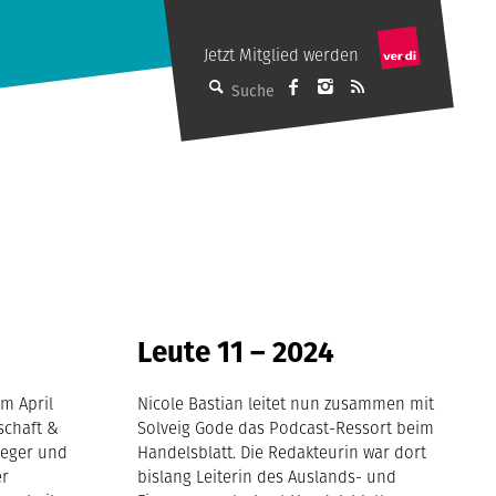
Jetzt Mitglied werden
dju auf Facebook
M auf Instagram
Abonniere de
Suche
Leute 11 – 2024
m April
Nicole Bastian leitet nun zusammen mit
schaft &
Solveig Gode das Podcast-Ressort beim
ieger und
Handelsblatt. Die Redakteurin war dort
er
bislang Leiterin des Auslands- und