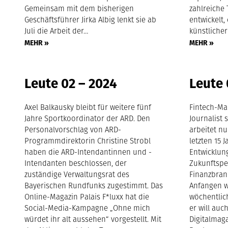
Gemeinsam mit dem bisherigen
zahlreiche
Geschäftsführer Jirka Albig lenkt sie ab
entwickelt,
Juli die Arbeit der…
künstlicher
MEHR »
MEHR »
Leute 02 – 2024
Leute 
Axel Balkausky bleibt für weitere fünf
Fintech-Ma
Jahre Sportkoordinator der ARD. Den
Journalist
Personalvorschlag von ARD-
arbeitet nu
Programmdirektorin Christine Strobl
letzten 15 
haben die ARD-Intendantinnen und -
Entwicklun
Intendanten beschlossen, der
Zukunftspe
zuständige Verwaltungsrat des
Finanzbran
Bayerischen Rundfunks zugestimmt. Das
Anfangen w
Online-Magazin Palais F*luxx hat die
wöchentlic
Social-Media-Kampagne „Ohne mich
er will auc
würdet ihr alt aussehen“ vorgestellt. Mit
Digitalmag