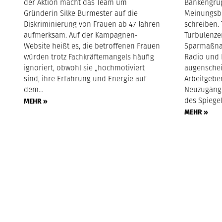
der Aktion macht das Team um
Bankengru
Gründerin Silke Burmester auf die
Meinungsb
Diskriminierung von Frauen ab 47 Jahren
schreiben. 
aufmerksam. Auf der Kampagnen-
Turbulenze
Website heißt es, die betroffenen Frauen
Sparmaßna
würden trotz Fachkräftemangels häufig
Radio und 
ignoriert, obwohl sie „hochmotiviert
augenschein
sind, ihre Erfahrung und Energie auf
Arbeitgeber
dem…
Neuzugänge
des Spiege
MEHR »
MEHR »