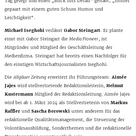
Tag gelegt und einen „Blick fürs Detail“ gehabt, „immer
gepaart mit einem guten Schuss Humor und
Leichtigkeit“.
Michael Iseghohi
verlässt
Gabor Steingart
. Er plante
einst mit Gabor Steingart die
Media Pioneer
, ist
Mitgründer und Mitglied der Geschäftsleitung der
Medienfirma. Steingart hat bereits einen Nachfolger für
den einstigen Wirtschaftsjournalisten Iseghohi.
Die
Allgäuer Zeitung
erweitert ihr Führungsteam:
Aimée
Jajes
wird stellvertretende Redaktionsleiterin,
Helmut
Kustermann
Mitglied der Redaktionsleitung. Aimée Jajes
wird bei ab 1. März 2024 als Stellvertreterin von
Markus
Raffler
und
Sascha Borowski
unter anderem für das
redaktionelle Qualitätsmanagement, die Steuerung der
Volontärsausbildung, Sonderthemen und die redaktionelle