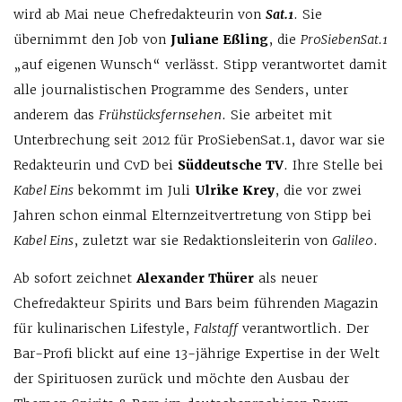
wird ab Mai neue Chefredakteurin von
Sat.1
. Sie
übernimmt den Job von
Juliane Eßling
, die
ProSiebenSat.1
„auf eigenen Wunsch“ verlässt. Stipp verantwortet damit
alle journalistischen Programme des Senders, unter
anderem das
Frühstücksfernsehen
. Sie arbeitet mit
Unterbrechung seit 2012 für ProSiebenSat.1, davor war sie
Redakteurin und CvD bei
Süddeutsche TV
. Ihre Stelle bei
Kabel Eins
bekommt im Juli
Ulrike Krey
, die vor zwei
Jahren schon einmal Elternzeitvertretung von Stipp bei
Kabel Eins
, zuletzt war sie Redaktionsleiterin von
Galileo
.
Ab sofort zeichnet
Alexander Thürer
als neuer
Chefredakteur Spirits und Bars beim führenden Magazin
für kulinarischen Lifestyle,
Falstaff
verantwortlich. Der
Bar-Profi blickt auf eine 13-jährige Expertise in der Welt
der Spirituosen zurück und möchte den Ausbau der