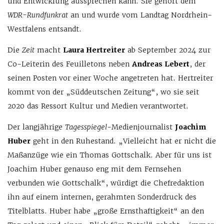
und Entwicklung aussprechen kann. Sie gehört dem
WDR-Rundfunkrat
an und wurde vom Landtag Nordrhein-
Westfalens entsandt.
Die
Zeit
macht
Laura Hertreiter
ab September 2024 zur
Co-Leiterin des Feuilletons neben
Andreas Lebert
, der
seinen Posten vor einer Woche angetreten hat. Hertreiter
kommt von der „Süddeutschen Zeitung“, wo sie seit
2020 das Ressort Kultur und Medien verantwortet.
Der langjährige
Tagesspiegel
-Medienjournalist
Joachim
Huber
geht in den Ruhestand. „Vielleicht hat er nicht die
Maßanzüge wie ein Thomas Gottschalk. Aber für uns ist
Joachim Huber genauso eng mit dem Fernsehen
verbunden wie Gottschalk“, würdigt die Chef­redaktion
ihn auf einem internen, gerahmten Sonderdruck des
Titelblatts. Huber habe „große Ernsthaftigkeit“ an den