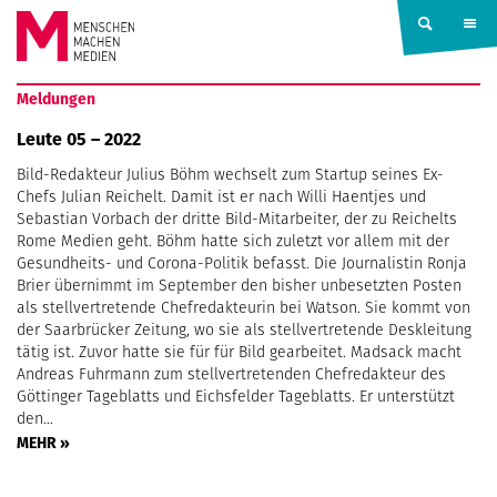
Springe zum Inhalt
MENSCHEN
Meldungen
MACHEN
Leute 05 – 2022
Bild-Redakteur Julius Böhm wechselt zum Startup seines Ex-
MEDIEN
Chefs Julian Reichelt. Damit ist er nach Willi Haentjes und
Sebastian Vorbach der dritte Bild-Mitarbeiter, der zu Reichelts
Rome Medien geht. Böhm hatte sich zuletzt vor allem mit der
Gesundheits- und Corona-Politik befasst. Die Journalistin Ronja
Brier übernimmt im September den bisher unbesetzten Posten
als stellvertretende Chefredakteurin bei Watson. Sie kommt von
der Saarbrücker Zeitung, wo sie als stellvertretende Deskleitung
tätig ist. Zuvor hatte sie für für Bild gearbeitet. Madsack macht
Andreas Fuhrmann zum stellvertretenden Chefredakteur des
Göttinger Tageblatts und Eichsfelder Tageblatts. Er unterstützt
den…
MEHR »