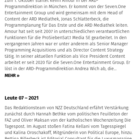
Zum 1. Oktober startet Kevin Amour in der ARD-
Programmdirektion in München. Er kommt von der Seven.One
Entertainment Group und wird gemeinsam mit dem Head of
Content der ARD Mediathek, Jonas Schlatterbeck, die
Programmplanung für Das Erste und die ARD Mediathek leiten.
Amour hat seit seit 2007 in unterschiedlichen verantwortlichen
Funktionen für die ProSiebenSat.1 Media SE gearbeitet. In den
vergangenen Jahren war er unter anderem als Senior Manager
Programming Acquisitions und als Director Content Strategy
tätig. In seiner aktuellen Funktion als Vice President Content
arbeitet er seit 2020 für die Seven.One Entertainment Group. Er
löst in der ARD-Programmdirektion Andrea Wich ab, die…
MEHR »
Leute 07 – 2021
Das Redaktionsteam von NZZ Deutschland erfährt Verstärkung:
zunächst durch Hannah Bethke vom politischen Feuilleton der
FAZ und Oliver Maksan von der katholischen Wochenzeitung Die
Tagespost. Im August stoßen Fatina Kellani vom Tagesspiegel
und Kalina Oroschakoff, Mitgründerin von Political Europe, hinzu.
Bettina Billerbeck ist Editorial Consultant für die Luxusmagazine