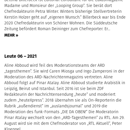
Madame und Monsieur der „Looping Group“. Sie berät dort
Chefredakteurin Petra Winter. Winters bisherige Stellvertreterin
Kerstin Holzer geht auf „eigenen Wunsch.“ Billerbeck war bis Ende
2020 Chefredakteurin von Schöner Wohnen. Die Süddeutsche
Zeitung befördert Roman Deininger zum Chefreporter. Er…
MEHR »
Leute 06 – 2021
Aline Abboud wird Teil des Moderationsteams der ARD
„tagesthemen“. Sie wird Caren Miosga und Ingo Zamperoni in der
Moderation des ARD-Nachrichtenmagazins vertreten. Aline
Abboud folgt auf Pinar Atalay. Aline Abboud studierte Arabistik in
Leipzig, Beirut und Istanbul. Seit 2016 ist sie beim ZDF
Redakteurin der Nachrichtensendung „heute“ und moderiert
zudem „heuteXpress“. 2018 übernahm sie als On-Reporterin die
Rubrik „außendienst“ im „auslandsjournal“ und 2019 die
Moderation des funk-Formats „DIE DA OBEN!“ Die Moderatorin
Pinar Atalay wechselt von den „ARD-Tagesthemen“ zu RTL. Am 29.
August wird sie mit dem Chefmoderator von „RTL Aktuell“, Peter
Kloeppel,…