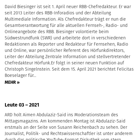
David Biesinger ist seit 1. April neuer RBB-Chefredakteur. Er war
seit 2013 Leiter des RBB-Inforadios und der Abteilung
Multimediale Information. Als Chefredakteur trägt er nun die
Gesamtverantwortung für alle aktuellen Fernseh-, Radio- und
Onlineangebote des RBB. Biesinger volontierte beim
Südwestrundfunk (SWR) und arbeitete dort in verschiedenen
Redaktionen als Reporter und Redakteur für Fernsehen, Radio
und Online, war persönlicher Referent des Hörfunkdirektors,
Leiter der Abteilung Zentrale Information und stellvertretender
Chefredakteur Hörfunk.Er folgt in seiner neuen Funktion auf
Christoph Singelnstein. Seit dem 15. April 2021 berichtet Felicitas
Boeselager für…
MEHR »
Leute 03 – 2021
ARD holt Aimen Abdulaziz-Said ins Moderationsteam des
Mittagsmagazins. Am kommenden Montag ist Abdulaziz-Said
erstmals an der Seite von Susann Reichenbach zu sehen. Der
Journalist, Politik- und Rechtswissenschaftler ist unter anderem
durch das politische YouTube-Format Diskuthek vom stern