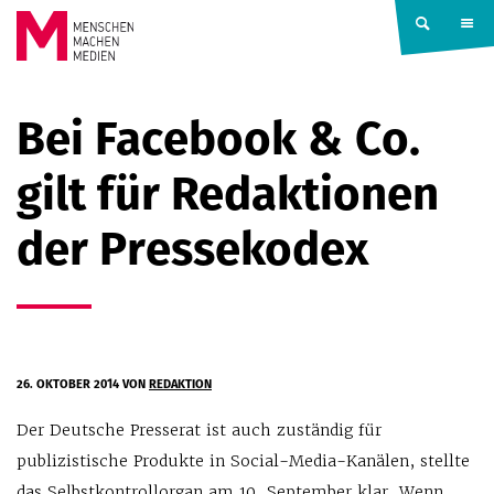
Springe zum Inhalt
MENSCHEN
Bei Facebook & Co.
MACHEN
gilt für Redaktionen
MEDIEN
der Pressekodex
26. OKTOBER 2014
VON
REDAKTION
Der Deutsche Presserat ist auch zuständig für
publizistische Produkte in Social-Media-Kanälen, stellte
das Selbstkontrollorgan am 10. September klar. Wenn