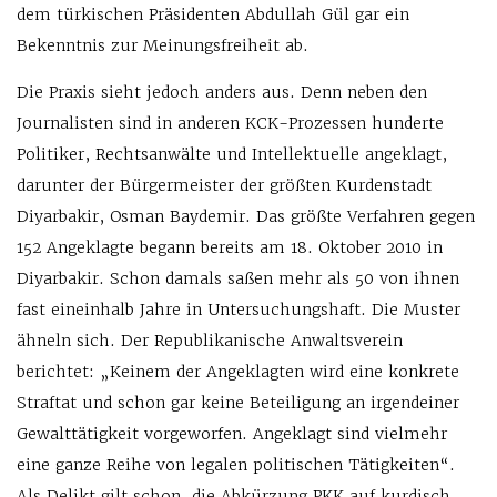
dem türkischen Präsidenten Abdullah Gül gar ein
Bekenntnis zur Meinungsfreiheit ab.
Die Praxis sieht jedoch anders aus. Denn neben den
Journalisten sind in anderen KCK-Prozessen hunderte
Politiker, Rechtsanwälte und Intellektuelle angeklagt,
darunter der Bürgermeister der größten Kurdenstadt
Diyarbakir, Osman Baydemir. Das größte Verfahren gegen
152 Angeklagte begann bereits am 18. Oktober 2010 in
Diyarbakir. Schon damals saßen mehr als 50 von ihnen
fast eineinhalb Jahre in Untersuchungshaft. Die Muster
ähneln sich. Der Republikanische Anwaltsverein
berichtet: „Keinem der Angeklagten wird eine konkrete
Straftat und schon gar keine Beteiligung an irgendeiner
Gewalttätigkeit vorgeworfen. Angeklagt sind vielmehr
eine ganze Reihe von legalen politischen Tätigkeiten“.
Als Delikt gilt schon, die Abkürzung PKK auf kurdisch