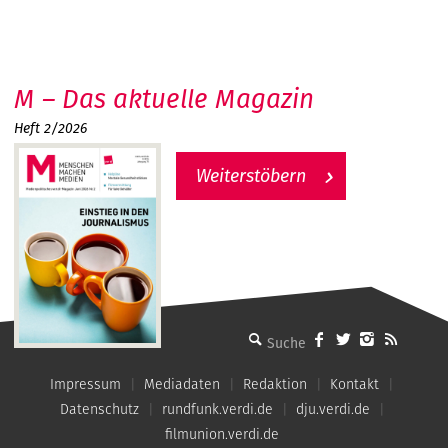
M – Das aktuelle Magazin
Heft 2/2026
Weiterstöbern
MMM - Menschen machen Medien
Impressum
Mediadaten
Redaktion
Kontakt
Datenschutz
rundfunk.verdi.de
dju.verdi.de
filmunion.verdi.de