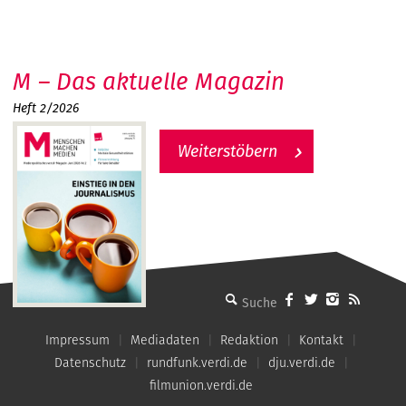
M – Das aktuelle Magazin
Heft 2/2026
Weiterstöbern
MMM - Menschen machen Medien
Impressum
Mediadaten
Redaktion
Kontakt
Datenschutz
rundfunk.verdi.de
dju.verdi.de
filmunion.verdi.de